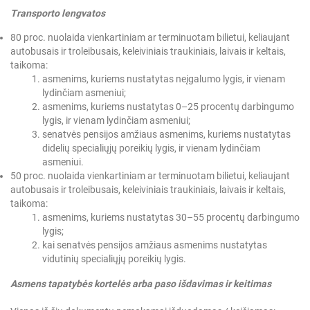
Transporto lengvatos
80 proc. nuolaida vienkartiniam ar terminuotam bilietui, keliaujant
autobusais ir troleibusais, keleiviniais traukiniais, laivais ir keltais,
taikoma:
asmenims, kuriems nustatytas neįgalumo lygis, ir vienam
lydinčiam asmeniui;
asmenims, kuriems nustatytas 0–25 procentų darbingumo
lygis, ir vienam lydinčiam asmeniui;
senatvės pensijos amžiaus asmenims, kuriems nustatytas
didelių specialiųjų poreikių lygis, ir vienam lydinčiam
asmeniui.
50 proc. nuolaida vienkartiniam ar terminuotam bilietui, keliaujant
autobusais ir troleibusais, keleiviniais traukiniais, laivais ir keltais,
taikoma:
asmenims, kuriems nustatytas 30–55 procentų darbingumo
lygis;
kai senatvės pensijos amžiaus asmenims nustatytas
vidutinių specialiųjų poreikių lygis.
Asmens tapatybės kortelės arba paso išdavimas ir keitimas