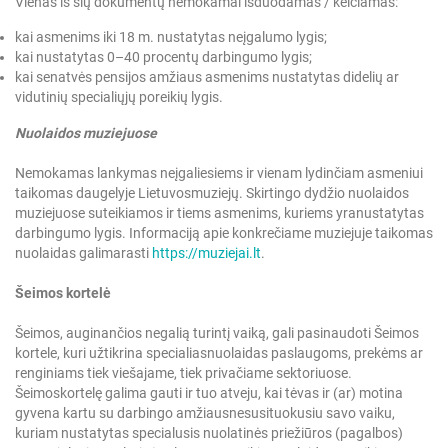
Vienas iš šių dokumentų nemokamai išduodamas / keičiamas:
kai asmenims iki 18 m. nustatytas neįgalumo lygis;
kai nustatytas 0–40 procentų darbingumo lygis;
kai senatvės pensijos amžiaus asmenims nustatytas didelių ar
vidutinių specialiųjų poreikių lygis.
Nuolaidos muziejuose
Nemokamas lankymas neįgaliesiems ir vienam lydinčiam asmeniui
taikomas daugelyje Lietuvos
muziejų. Skirtingo dydžio nuolaidos
muziejuose suteikiamos ir tiems asmenims, kuriems yra
nustatytas
darbingumo lygis. Informaciją apie konkrečiame muziejuje taikomas
nuolaidas galima
rasti
https://muziejai.lt
.
Šeimos kortelė
Šeimos, auginančios negalią turintį vaiką, gali pasinaudoti Šeimos
kortele, kuri užtikrina specialias
nuolaidas paslaugoms, prekėms ar
renginiams tiek viešajame, tiek privačiame sektoriuose.
Šeimos
kortelę galima gauti ir tuo atveju, kai tėvas ir (ar) motina
gyvena kartu su darbingo amžiaus
nesusituokusiu savo vaiku,
kuriam nustatytas specialusis nuolatinės priežiūros (pagalbos)