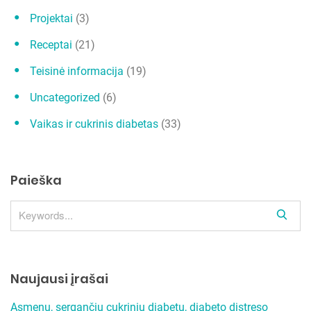
Projektai
(3)
Receptai
(21)
Teisinė informacija
(19)
Uncategorized
(6)
Vaikas ir cukrinis diabetas
(33)
Paieška
S
e
a
r
Naujausi įrašai
c
h
Asmenų, sergančių cukriniu diabetu, diabeto distreso