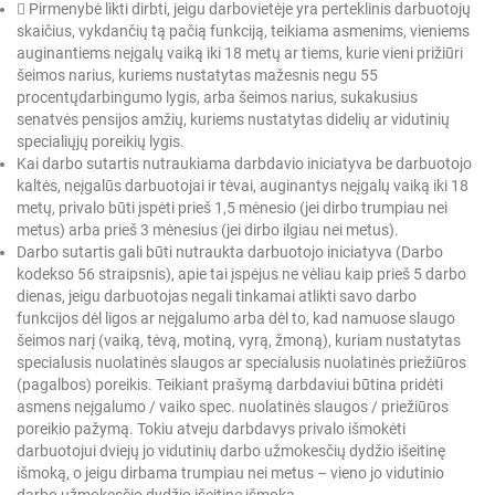
 Pirmenybė likti dirbti, jeigu darbovietėje yra perteklinis darbuotojų
skaičius, vykdančių tą pačią funkciją, teikiama asmenims, vieniems
auginantiems neįgalų vaiką iki 18 metų ar tiems, kurie vieni prižiūri
šeimos narius, kuriems nustatytas mažesnis negu 55
procentųdarbingumo lygis, arba šeimos narius, sukakusius
senatvės pensijos amžių, kuriems nustatytas didelių ar vidutinių
specialiųjų poreikių lygis.
Kai darbo sutartis nutraukiama darbdavio iniciatyva be darbuotojo
kaltės, neįgalūs darbuotojai ir tėvai, auginantys neįgalų vaiką iki 18
metų, privalo būti įspėti prieš 1,5 mėnesio (jei dirbo trumpiau nei
metus) arba prieš 3 mėnesius (jei dirbo ilgiau nei metus).
Darbo sutartis gali būti nutraukta darbuotojo iniciatyva (Darbo
kodekso 56 straipsnis), apie tai įspėjus ne vėliau kaip prieš 5 darbo
dienas, jeigu darbuotojas negali tinkamai atlikti savo darbo
funkcijos dėl ligos ar neįgalumo arba dėl to, kad namuose slaugo
šeimos narį (vaiką, tėvą, motiną, vyrą, žmoną), kuriam nustatytas
specialusis nuolatinės slaugos ar specialusis nuolatinės priežiūros
(pagalbos) poreikis. Teikiant prašymą darbdaviui būtina pridėti
asmens neįgalumo / vaiko spec. nuolatinės slaugos / priežiūros
poreikio pažymą. Tokiu atveju darbdavys privalo išmokėti
darbuotojui dviejų jo vidutinių darbo užmokesčių dydžio išeitinę
išmoką, o jeigu dirbama trumpiau nei metus – vieno jo vidutinio