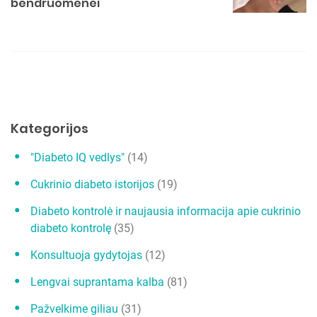
i
bendruomenei
j
a
t
a
r
p
Kategorijos
į
"Diabeto IQ vedlys"
(14)
r
Cukrinio diabeto istorijos
(19)
a
š
Diabeto kontrolė ir naujausia informacija apie cukrinio
diabeto kontrolę
(35)
ų
Konsultuoja gydytojas
(12)
Lengvai suprantama kalba
(81)
Pažvelkime giliau
(31)