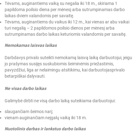
Tėvams, auginantiems vaiką su negalia iki 18 m., skiriama 1
papildoma poilsio diena per mėnesį arba sutrumpinamas darbo
laikas dviem valandomis per savaitę.
Tėvams, auginantiems du vaikus iki 12 m., kai vienas ar abu vaikai
turi negalią – 2 papildomos poilsio dienos per mėnesį arba
sutrumpinamas darbo laikas keturiomis valandomis per savaitę.
Nemokamas laisvas laikas
Darbdavys privalo suteikti nemokamą laisvą laiką darbuotojui, jeigu
jo prašymas susijęs su
skubiomis šeiminėmis priežastimis,
pavyzdžiui, liga ar nelaimingu atsitikimu, kai darbuotojas
privalo
betarpiškai dalyvauti.
Ne visas darbo laikas
Galimybė dirbti ne visą darbo laiką suteikiama darbuotojui:
slaugančiam šeimos narį;
vienam auginančiam neįgalų vaiką iki 18 m.
Nuotolinis darbas ir lankstus darbo laikas