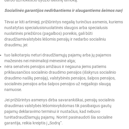
darbo užmokesčio dydžio išeitinę išmoką.
Socialinės garantijos nedirbantiems ir slaugantiems šeimos narį
Tėvai ar kiti artimieji, prižiūrintys negalią turinčius asmenis, kuriems
nustatytas specialusis
nuolatinės slaugos arba specialusis
nuolatinės priežiūros (pagalbos) poreikis, gali būti
draudžiami
valstybės lėšomis pensijų ir nedarbo socialiniu
draudimu, jei:
tuo laikotarpiu neturi draudžiamųjų pajamų arba jų pajamos
mažesnės nei minimalioji mėnesinė alga;
nėra senatvės pensijos amžiaus ir negauna jiems patiems
priklausančios socialinio draudimo pensijos (išskyrus socialinio
draudimo našlių pensiją), valstybinės pensijos, šalpos pensijos,
socialinės pensijos arba šalpos pensijos už neįgaliojo slaugą
namuose.
Jei prižiūrintys asmenys dirba savarankiškai, pensijų socialinis
draudimas valstybės lėšomis
vykdomas tik pasibaigus gautų
pajamų deklaravimo terminui ir nustačius, kad nebuvo
turėta
draudžiamųjų pajamų. Norint pasinaudoti šia socialine
garantija, reikia kreiptis į „Sodrą“.