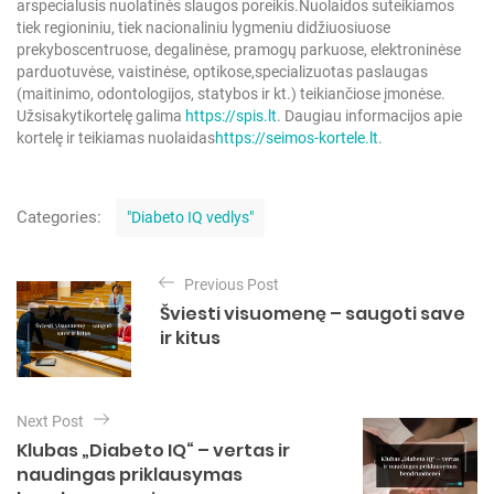
ar
specialusis nuolatinės slaugos poreikis.
Nuolaidos suteikiamos
tiek regioniniu, tiek nacionaliniu lygmeniu didžiuosiuose
prekybos
centruose, degalinėse, pramogų parkuose, elektroninėse
parduotuvėse, vaistinėse, optikose,
specializuotas paslaugas
(maitinimo, odontologijos, statybos ir kt.) teikiančiose įmonėse.
Užsisakyti
kortelę galima
https://spis.lt
. Daugiau informacijos apie
kortelę ir teikiamas nuolaidas
https://seimos-kortele.lt
.
C
Categories:
"Diabeto IQ vedlys"
a
t
N
e
Previous Post
a
g
Šviesti visuomenę – saugoti save
o
v
ir kitus
r
i
i
e
g
s
Next Post
a
Klubas „Diabeto IQ“ – vertas ir
c
naudingas priklausymas