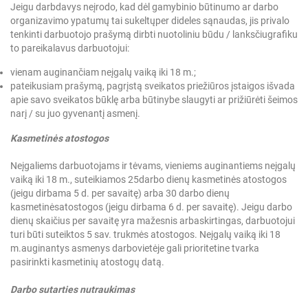
Jeigu darbdavys neįrodo, kad dėl gamybinio būtinumo ar darbo
organizavimo ypatumų tai sukeltų
per dideles sąnaudas, jis privalo
tenkinti darbuotojo prašymą dirbti nuotoliniu būdu / lanksčiu
grafiku
to pareikalavus darbuotojui:
vienam auginančiam neįgalų vaiką iki 18 m.;
pateikusiam prašymą, pagrįstą sveikatos priežiūros įstaigos išvada
apie savo sveikatos būklę arba būtinybe slaugyti ar prižiūrėti šeimos
narį / su juo gyvenantį asmenį.
Kasmetinės atostogos
Neįgaliems darbuotojams ir tėvams, vieniems auginantiems neįgalų
vaiką iki 18 m., suteikiamos 25
darbo dienų kasmetinės atostogos
(jeigu dirbama 5 d. per savaitę) arba 30 darbo dienų
kasmetinės
atostogos (jeigu dirbama 6 d. per savaitę). Jeigu darbo
dienų skaičius per savaitę yra mažesnis arba
skirtingas, darbuotojui
turi būti suteiktos 5 sav. trukmės atostogos. Neįgalų vaiką iki 18
m.
auginantys asmenys darbovietėje gali prioritetine tvarka
pasirinkti kasmetinių atostogų datą.
Darbo sutarties nutraukimas