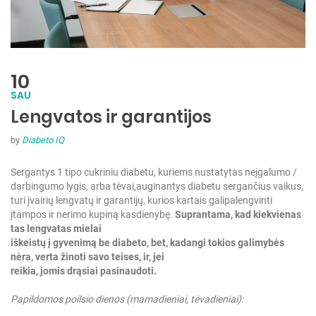
10
SAU
Lengvatos ir garantijos
by
Diabeto IQ
Sergantys 1 tipo cukriniu diabetu, kuriems nustatytas neįgalumo /
darbingumo lygis, arba tėvai,
auginantys diabetu sergančius vaikus,
turi įvairių lengvatų ir garantijų, kurios kartais gali
palengvinti
įtampos ir nerimo kupiną kasdienybę.
Suprantama, kad kiekvienas
tas lengvatas mielai
iškeistų į gyvenimą be diabeto, bet, kadangi tokios galimybės
nėra, verta žinoti savo teises, ir, jei
reikia, jomis drąsiai pasinaudoti.
Papildomos poilsio dienos (mamadieniai, tėvadieniai):