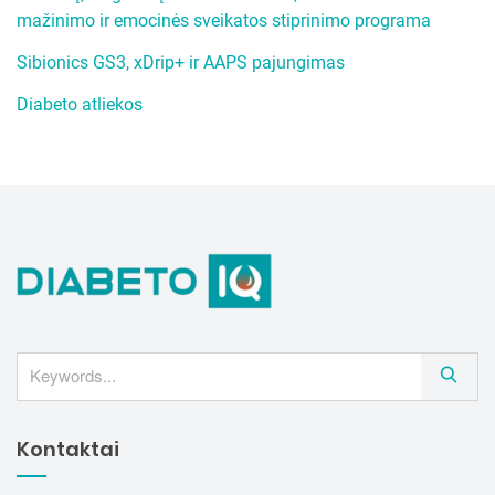
mažinimo ir emocinės sveikatos stiprinimo programa
Sibionics GS3, xDrip+ ir AAPS pajungimas
Diabeto atliekos
S
e
a
Kontaktai
r
c