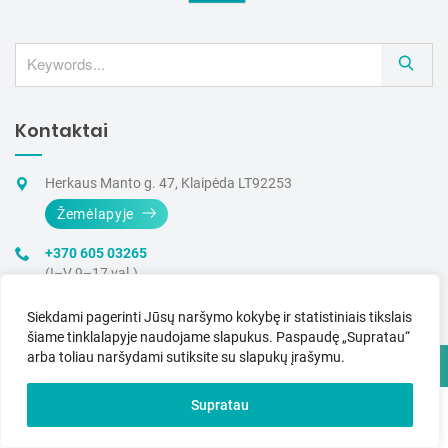
S
e
a
Kontaktai
r
c
h
Herkaus Manto g. 47, Klaipėda LT92253
Žemėlapyje
+370 605 03265
(I–V 9–17 val.)
info@dia-iq.lt
Siekdami pagerinti Jūsų naršymo kokybę ir statistiniais tikslais
šiame tinklalapyje naudojame slapukus.
Paspaudę „Supratau“
arba toliau naršydami sutiksite su slapukų įrašymu.
© 2025 Klubas „Diabeto IQ“ – Visos teisės saugomos.
Supratau