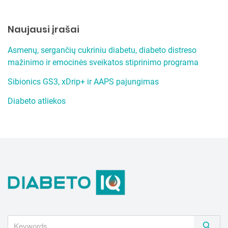
a
r
Naujausi įrašai
c
h
Asmenų, sergančių cukriniu diabetu, diabeto distreso
mažinimo ir emocinės sveikatos stiprinimo programa
Sibionics GS3, xDrip+ ir AAPS pajungimas
Diabeto atliekos
S