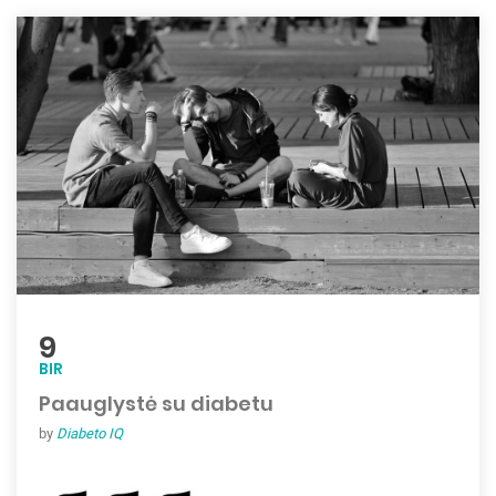
9
BIR
Paauglystė su diabetu
by
Diabeto IQ