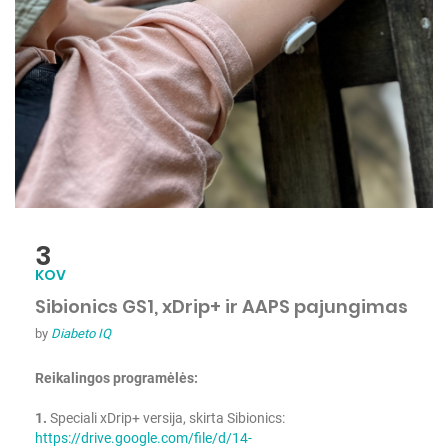
3
KOV
Sibionics GS1, xDrip+ ir AAPS pajungimas
by
Diabeto IQ
Reikalingos programėlės:
1.
Speciali xDrip+ versija, skirta Sibionics:
https://drive.google.com/file/d/14-