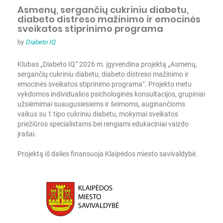
Asmenų, sergančių cukriniu diabetu,
diabeto distreso mažinimo ir emocinės
sveikatos stiprinimo programa
by
Diabeto IQ
Klubas „Diabeto IQ“ 2026 m. įgyvendina projektą „Asmenų,
sergančių cukriniu diabetu, diabeto distreso mažinimo ir
emocinės sveikatos stiprinimo programa“. Projekto metu
vykdomos individualios psichologinės konsultacijos, grupiniai
užsiėmimai suaugusiesiems ir šeimoms, auginančioms
vaikus su 1 tipo cukriniu diabetu, mokymai sveikatos
priežiūros specialistams bei rengiami edukaciniai vaizdo
įrašai.
Projektą iš dalies finansuoja Klaipėdos miesto savivaldybė.