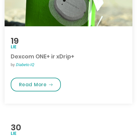
19
LIE
Dexcom ONE+ ir xDrip+
by
Diabeto IQ
„Dexcom ONE+ ir xDrip+”
Read More
30
LIE