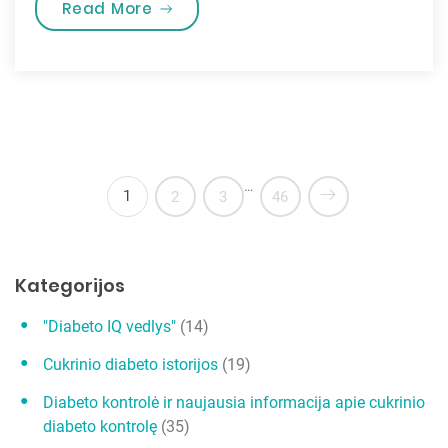
„Rega”
Read More
…
1
2
3
46
Kategorijos
"Diabeto IQ vedlys"
(14)
Cukrinio diabeto istorijos
(19)
Diabeto kontrolė ir naujausia informacija apie cukrinio
diabeto kontrolę
(35)