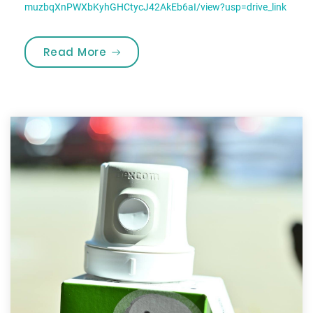
muzbqXnPWXbKyhGHCtycJ42AkEb6aI/view?usp=drive_link
„Sibionics GS1, xDrip+ ir AAPS paju
Read More