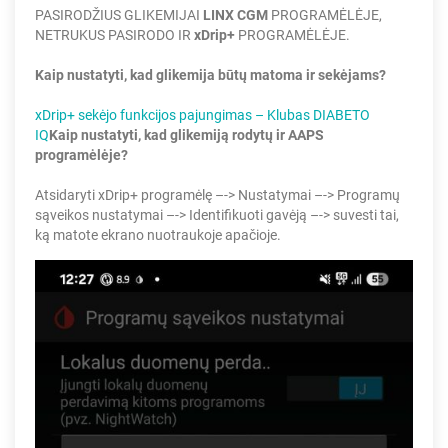
PASIRODŽIUS GLIKEMIJAI
LINX CGM
PROGRAMĖLĖJE,
NETRUKUS PASIRODO IR
xDrip+
PROGRAMĖLĖJE.
Kaip nustatyti, kad glikemija būtų matoma ir sekėjams?
xDrip+ sekėjo funkcijos pajungimas – Klubas DIABETO
IQ
Kaip nustatyti, kad glikemiją rodytų ir AAPS
programėlėje?
Atsidaryti xDrip+ programėlę –-> Nustatymai –-> Programų
sąveikos nustatymai –-> Identifikuoti gavėją –-> suvesti tai,
ką matote ekrano nuotraukoje apačioje.