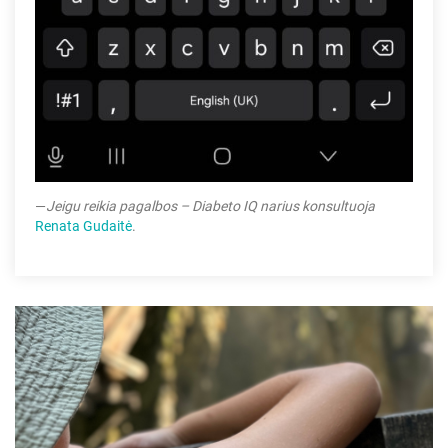
—
Jeigu reikia pagalbos – Diabeto IQ narius konsultuoja
Renata Gudaitė
.