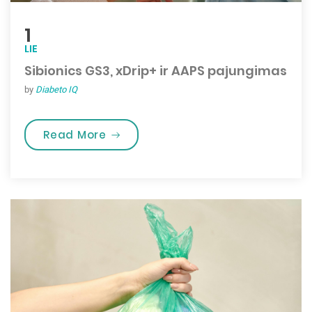
1
LIE
Sibionics GS3, xDrip+ ir AAPS pajungimas
by
Diabeto IQ
„Sibionics GS3, xDrip+ ir AAPS paju
Read More