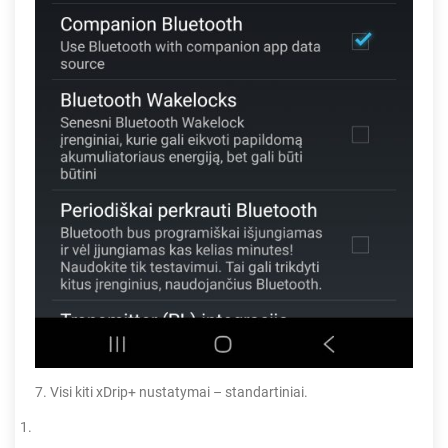
7. Visi kiti xDrip+ nustatymai – standartiniai.