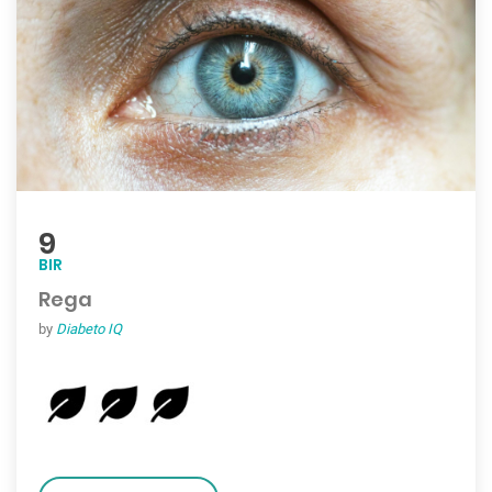
9
BIR
Rega
by
Diabeto IQ