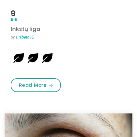
9
BIR
Inkstų liga
by
Diabeto IQ
„Inkstų liga”
Read More