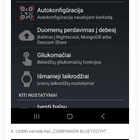
6. Uždėti varnelę ties „COMPANION BLUETOOTH”.