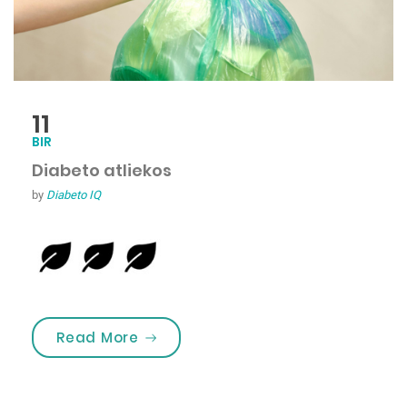
11
BIR
Diabeto atliekos
by
Diabeto IQ
„Diabeto atliekos”
Read More