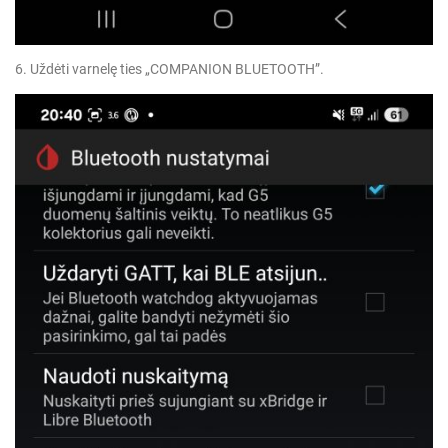
6. Uždėti varnelę ties „COMPANION BLUETOOTH”.