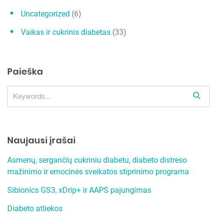
Uncategorized
(6)
Vaikas ir cukrinis diabetas
(33)
Paieška
S
e
a
r
Naujausi įrašai
c
h
Asmenų, sergančių cukriniu diabetu, diabeto distreso
mažinimo ir emocinės sveikatos stiprinimo programa
Sibionics GS3, xDrip+ ir AAPS pajungimas
Diabeto atliekos