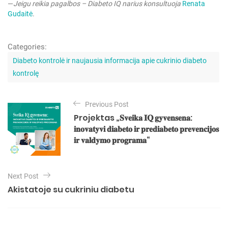
—
Jeigu reikia pagalbos – Diabeto IQ narius konsultuoja
Renata
Gudaitė
.
Categories:
C
a
Diabeto kontrolė ir naujausia informacija apie cukrinio diabeto
t
kontrolę
e
g
N
o
Previous Post
a
r
Projektas „𝐒𝐯𝐞𝐢𝐤𝐚 𝐈𝐐 𝐠𝐲𝐯𝐞𝐧𝐬𝐞𝐧𝐚:
i
v
𝐢𝐧𝐨𝐯𝐚𝐭𝐲𝐯𝐢 𝐝𝐢𝐚𝐛𝐞𝐭𝐨 𝐢𝐫 𝐩𝐫𝐞𝐝𝐢𝐚𝐛𝐞𝐭𝐨 𝐩𝐫𝐞𝐯𝐞𝐧𝐜𝐢𝐣𝐨𝐬
e
i
s
𝐢𝐫 𝐯𝐚𝐥𝐝𝐲𝐦𝐨 𝐩𝐫𝐨𝐠𝐫𝐚𝐦𝐚“
g
a
Next Post
c
Akistatoje su cukriniu diabetu
i
j