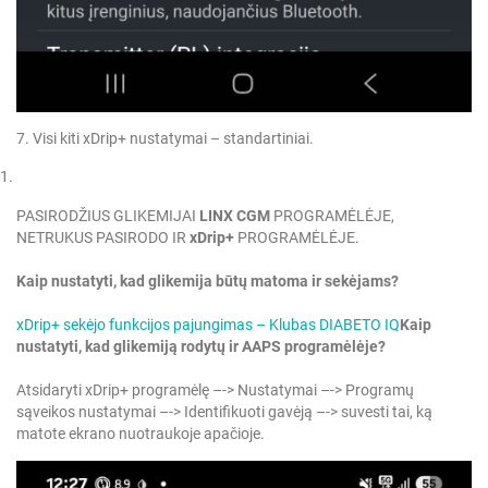
7. Visi kiti xDrip+ nustatymai – standartiniai.
PASIRODŽIUS GLIKEMIJAI
LINX CGM
PROGRAMĖLĖJE,
NETRUKUS PASIRODO IR
xDrip+
PROGRAMĖLĖJE.
Kaip nustatyti, kad glikemija būtų matoma ir sekėjams?
xDrip+ sekėjo funkcijos pajungimas – Klubas DIABETO IQ
Kaip
nustatyti, kad glikemiją rodytų ir AAPS programėlėje?
Atsidaryti xDrip+ programėlę –-> Nustatymai –-> Programų
sąveikos nustatymai –-> Identifikuoti gavėją –-> suvesti tai, ką
matote ekrano nuotraukoje apačioje.