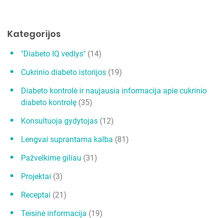
a
t
a
Kategorijos
r
"Diabeto IQ vedlys"
(14)
p
Cukrinio diabeto istorijos
(19)
į
r
Diabeto kontrolė ir naujausia informacija apie cukrinio
diabeto kontrolę
(35)
a
š
Konsultuoja gydytojas
(12)
ų
Lengvai suprantama kalba
(81)
Pažvelkime giliau
(31)
Projektai
(3)
Receptai
(21)
Teisinė informacija
(19)