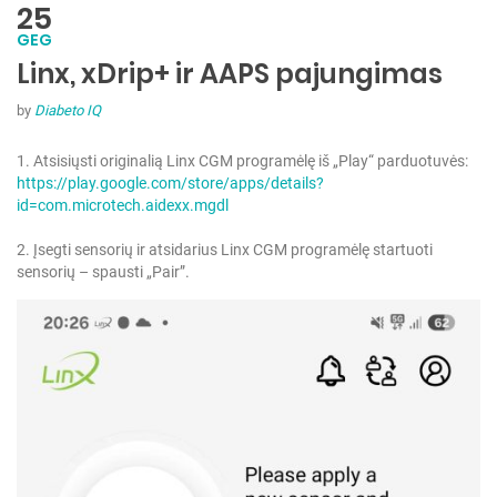
25
GEG
Linx, xDrip+ ir AAPS pajungimas
by
Diabeto IQ
1. Atsisiųsti originalią Linx CGM programėlę iš „Play“ parduotuvės:
https://play.google.com/store/apps/details?
id=com.microtech.aidexx.mgdl
2. Įsegti sensorių ir atsidarius Linx CGM programėlę startuoti
sensorių – spausti „Pair”.