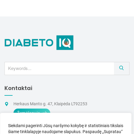
S
e
a
Kontaktai
r
c
h
Herkaus Manto g. 47, Klaipėda LT92253
Žemėlapyje
+370 605 03265
Siekdami pagerinti Jūsų naršymo kokybę ir statistiniais tikslais
(I–V 9–17 val.)
šiame tinklalapyje naudojame slapukus.
Paspaudę „Supratau“