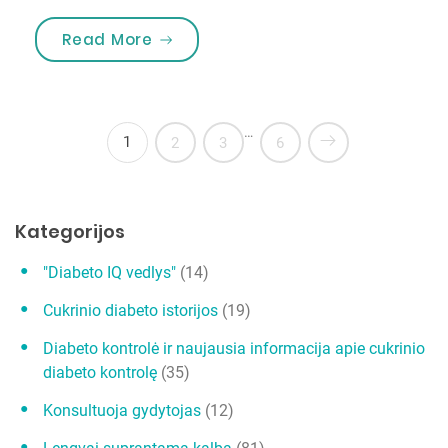
„Paauglio virsmas suaugusiuoju”
Read More
…
1
2
3
6
Kategorijos
"Diabeto IQ vedlys"
(14)
Cukrinio diabeto istorijos
(19)
Diabeto kontrolė ir naujausia informacija apie cukrinio
diabeto kontrolę
(35)
Konsultuoja gydytojas
(12)