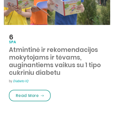
6
SPA
Atmintinė ir rekomendacijos
mokytojams ir tėvams,
auginantiems vaikus su 1 tipo
cukriniu diabetu
by
Diabeto IQ
„Atmintinė ir rekomendacijos moky
Read More