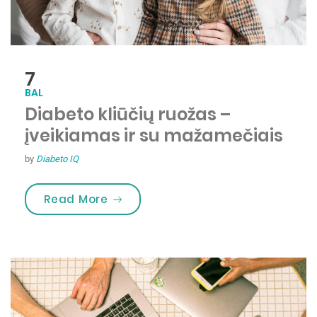
7
BAL
Diabeto kliūčių ruožas –
įveikiamas ir su mažamečiais
by
Diabeto IQ
„Diabeto kliūčių ruožas – įveikiam
Read More