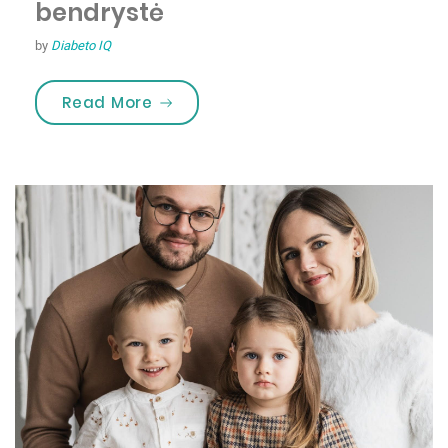
bendrystė
by
Diabeto IQ
„Vasaros stovykloje – šeimų bendr
Read More