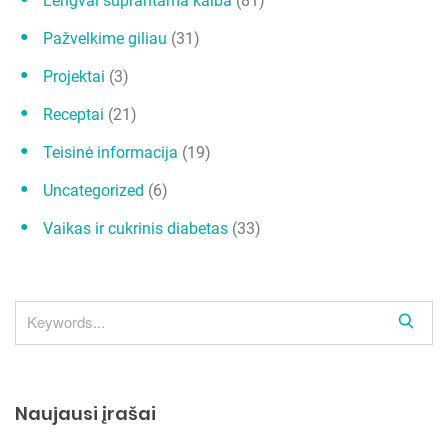
Lengvai suprantama kalba
(81)
Pažvelkime giliau
(31)
Projektai
(3)
Receptai
(21)
Teisinė informacija
(19)
Uncategorized
(6)
Vaikas ir cukrinis diabetas
(33)
S
e
a
r
Naujausi įrašai
c
h