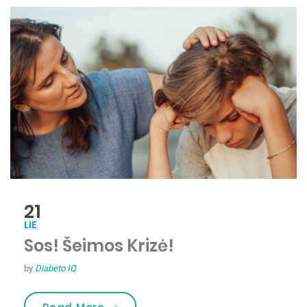
21
LIE
Sos! Šeimos Krizė!
by
Diabeto IQ
„Sos! Šeimos Krizė!”