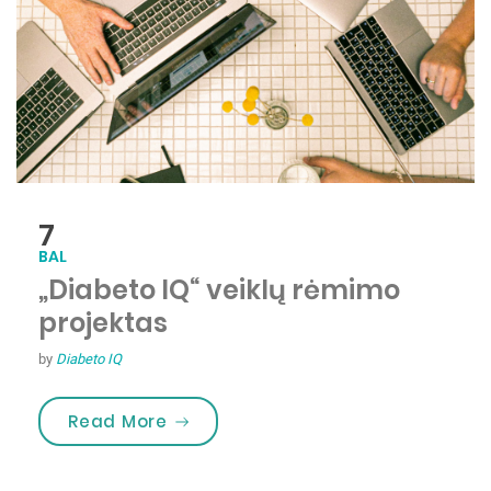
7
BAL
„Diabeto IQ“ veiklų rėmimo
projektas
by
Diabeto IQ
„„Diabeto IQ“ veiklų rėmimo projek
Read More