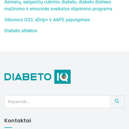
Asmenų, sergančių cukriniu diabetu, diabeto distreso
mažinimo ir emocinės sveikatos stiprinimo programa
Sibionics GS3, xDrip+ ir AAPS pajungimas
Diabeto atliekos
S
e
a
Kontaktai
r
c