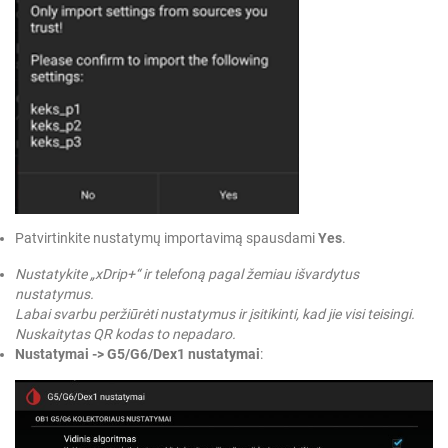
Patvirtinkite nustatymų importavimą spausdami
Yes
.
Nustatykite „xDrip+“ ir telefoną pagal žemiau išvardytus
nustatymus.
Labai svarbu peržiūrėti nustatymus ir įsitikinti, kad jie visi teisingi.
Nuskaitytas QR kodas to nepadaro.
Nustatymai -> G5/G6/Dex1 nustatymai
: