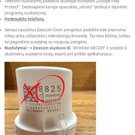
Telefono nustatymų paieškos laukelyje suveskite „Google Play
Protect“. Dešiniajame kampe spauskite „ratuko“ simbolį ir išjunkite
programų nuskaitymą .
Perkraukite telefoną.
Seniau naudotus Dexcom One+ įrenginius padėkite kiek įmanoma
toliau arba uždarykite į mikrobangų krosnelę. Tai nėra būtina, tačiau
tai pagreitins susiejimą su naujuoju įrenginiu.
Nustatymai −> Dexcom siųstuvo ID
. Ištrinkite ABCDEF ir įveskite 4
skaitmenų susiejimo kodą, esantį ant jutiklio aplikatoriaus: