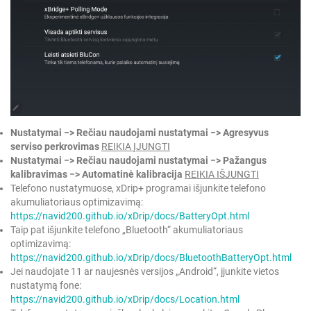
Nustatymai −> Rečiau naudojami nustatymai −> Agresyvus
serviso perkrovimas
REIKIA ĮJUNGTI
Nustatymai −> Rečiau naudojami nustatymai −> Pažangus
kalibravimas −> Automatinė kalibracija
REIKIA IŠJUNGTI
Telefono nustatymuose, xDrip+ programai išjunkite telefono
akumuliatoriaus optimizavimą:
https://navid200.github.io/xDrip/docs/BatteryOpt.html
Taip pat išjunkite telefono „Bluetooth“ akumuliatoriaus
optimizavimą:
https://navid200.github.io/xDrip/docs/BluetoothBatteryOpt.html
Jei naudojate 11 ar naujesnės versijos „Android“, įjunkite vietos
nustatymą fone:
https://navid200.github.io/xDrip/docs/Location.html