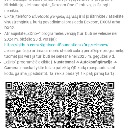
ištrinkite ją. Jei naudojate „Dexcom One+“ imtuvą, jo išjungti
nereikia.
Eikite į telefono
Bluetooth įrenginių sąrašą
ir iš jo ištrinkite / atsiekite
visus įrenginius, kurių pavadinimai prasideda Dexcom, DXCM arba
DX02.
Atnaujinkite „xDrip+“ programėles versiją (turi būti ne vėlesnė nei
2024 m. birželio 23 d. versija):
https://github.com/NightscoutFoundation/xDrip/releases/
Jei sergančiojo artimasis norės stebėti cukrų per xDrip+ programėlę,
tuomet jos versija turi būti ne senesnė nei 2025 m. gegužės 9 d.
„xDrip“ programėlėje eikite į
Nustatymai -> Autokonfigūracija
->
Camera
ir nuskaitykite toliau pateiktą QR kodą (paspaudus ant
kodo, galima jį padidinti). Tai reikia padaryti tik patį pirmą kartą.