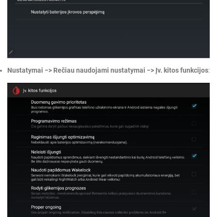
Nustatymai −> Rečiau naudojami nustatymai −> Įv. kitos funkcijos
: