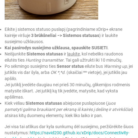
Eikite į sistemos statuso puslapį (pagrindiniame xDrip+ ekrane
kairėje viršuje
3 brūkšneliai −> Sistemos statusas
) ir laukite
susiejimo užklausos.
Kai pasirodys susiejimo užklausa, spauskite SUSIETI
.
Neišjunkite
Sistemos statusas
ir
laukite,
kol nebeliks raudonos
eilutės ties
Hunting transmitter
. Tai gali užtrukti iki 10 minučių.
Po sėkmingo susiejimo ties
Sensor status
eilute bus
Warming up
, jei
jutiklis vis dar šyla, arba
OK *,*d.
(skaičiai ** vietoje), jei jutiklis jau
apšilo.
Jei jutiklį įvedėte daugiau nei prieš 30 minučių, glikemijos rodmenis
matysite iškart. Jei jutiklį ką tik įvedėte, matysite, kad vyksta
apšilimas.
Kiek vėliau
Sistemos statusas
abiejuose puslapiuose (
juos
pamatyti galima braukiant per ekraną iš kairės į dešinę ir atvirkščiai
)
atsiras kitų duomenų elementų: kiek liko laiko ir pan.
Jei visa tai atlikus dar kyla sunkumų dėl susiejimo, peržiūrėkite šiuos
nustatymus:
https://navid200.github.io/xDrip/docs/Connectivity-