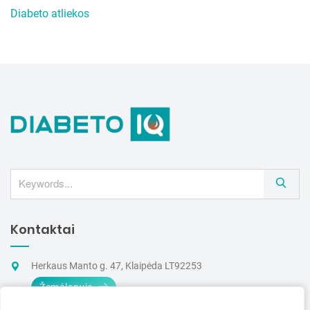
Diabeto atliekos
S
e
a
Kontaktai
r
c
h
Herkaus Manto g. 47, Klaipėda LT92253
Žemėlapyje