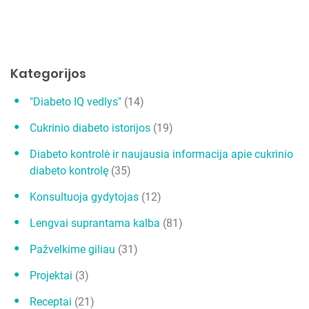
a
t
a
r
Kategorijos
p
"Diabeto IQ vedlys"
(14)
į
r
Cukrinio diabeto istorijos
(19)
a
Diabeto kontrolė ir naujausia informacija apie cukrinio
š
diabeto kontrolę
(35)
ų
Konsultuoja gydytojas
(12)
Lengvai suprantama kalba
(81)
Pažvelkime giliau
(31)
Projektai
(3)
Receptai
(21)