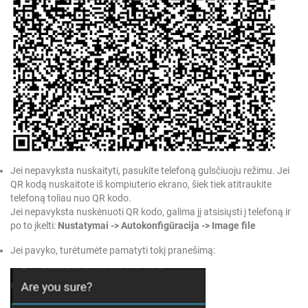
Jei nepavyksta nuskaityti, pasukite telefoną gulsčiuoju režimu. Jei
QR kodą nuskaitote iš kompiuterio ekrano, šiek tiek atitraukite
telefoną toliau nuo QR kodo.
Jei nepavyksta nuskėnuoti QR kodo, galima jį atsisiųsti į telefoną ir
po to įkelti:
Nustatymai -> Autokonfigūracija
-> Image file
Jei pavyko, turėtumėte pamatyti tokį pranešimą: