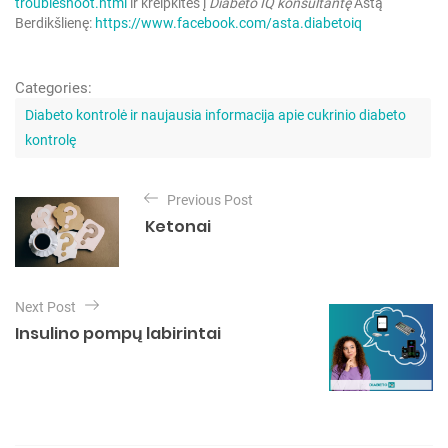
troubleshoot.html
ir kreipkitės į
Diabeto IQ konsultantę
Astą
Berdikšlienę:
https://www.facebook.com/asta.diabetoiq
Categories:
C
a
Diabeto kontrolė ir naujausia informacija apie cukrinio diabeto
t
kontrolę
e
g
N
o
Previous Post
a
r
Ketonai
i
v
e
i
s
g
Next Post
a
Insulino pompų labirintai
c
i
j