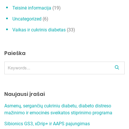
Teisinė informacija
(19)
Uncategorized
(6)
Vaikas ir cukrinis diabetas
(33)
Paieška
S
e
a
r
Naujausi įrašai
c
h
Asmenų, sergančių cukriniu diabetu, diabeto distreso
mažinimo ir emocinės sveikatos stiprinimo programa
Sibionics GS3, xDrip+ ir AAPS pajungimas