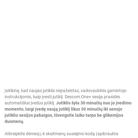
Įsitikinę, kad naujas jutiklis nepažeistas, vadovaukitės gamintojo
instrukcijomis, kaip įvesti jutiklį.
Dexcom One+ sesija prasidės
automatiškai įvedus jutiklį.
Jutiklis šyla 30 minučių nuo jo įvedimo
momento, taigi įvedę naują jutiklį likus 30 minučių iki senojo
jutiklio sesijos pabaigos, išvengsite laiko tarpo be glikemijos
duomenų.
Atkreipkite dėmesį į 4 skaitmenų susiejimo kodą (apibraukta