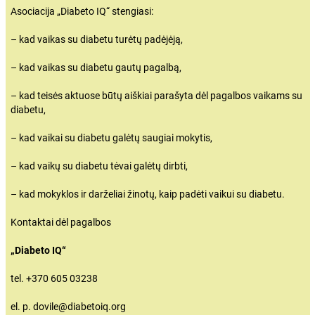
Asociacija „Diabeto IQ“ stengiasi:
– kad vaikas su diabetu turėtų padėjėją,
– kad vaikas su diabetu gautų pagalbą,
– kad teisės aktuose būtų aiškiai parašyta dėl pagalbos
vaikams su
diabetu,
– kad vaikai su diabetu galėtų saugiai mokytis,
– kad vaikų su diabetu tėvai galėtų dirbti,
– kad mokyklos ir darželiai žinotų, kaip padėti vaikui su diabetu.
Kontaktai dėl pagalbos
„Diabeto IQ“
tel. +370 605 03238
el. p. dovile@diabetoiq.org