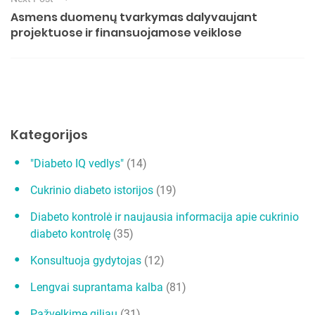
s
a
Asmens duomenų tvarkymas dalyvaujant
projektuose ir finansuojamose veiklose
c
i
j
a
t
Kategorijos
a
r
"Diabeto IQ vedlys"
(14)
p
Cukrinio diabeto istorijos
(19)
į
Diabeto kontrolė ir naujausia informacija apie cukrinio
r
diabeto kontrolę
(35)
a
Konsultuoja gydytojas
(12)
š
ų
Lengvai suprantama kalba
(81)
Pažvelkime giliau
(31)