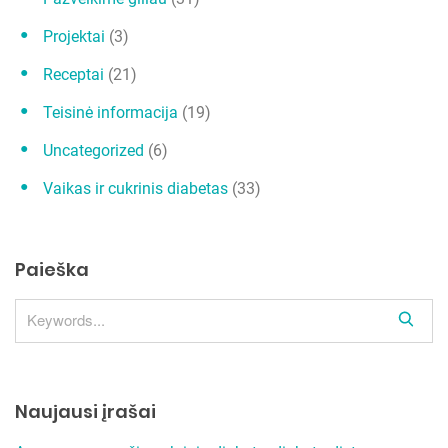
Projektai
(3)
Receptai
(21)
Teisinė informacija
(19)
Uncategorized
(6)
Vaikas ir cukrinis diabetas
(33)
Paieška
S
e
a
r
Naujausi įrašai
c
h