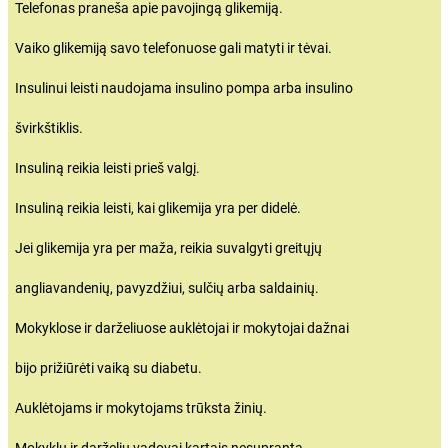
Telefonas praneša apie pavojingą glikemiją.
Vaiko glikemiją savo telefonuose gali matyti ir tėvai.
Insulinui leisti naudojama insulino pompa arba insulino
švirkštiklis.
Insuliną reikia leisti prieš valgį.
Insuliną reikia leisti, kai glikemija yra per didelė.
Jei glikemija yra per maža, reikia suvalgyti greitųjų
angliavandenių, pavyzdžiui, sulčių arba saldainių.
Mokyklose ir darželiuose auklėtojai ir mokytojai dažnai
bijo prižiūrėti vaiką su diabetu.
Auklėtojams ir mokytojams trūksta žinių.
Mokyklų ir darželių vadovai kartais nesupranta,