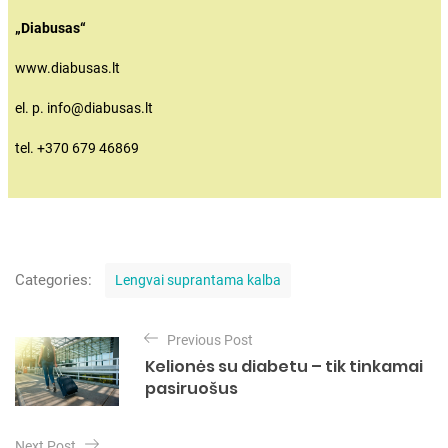
„Diabusas“
www.diabusas.lt
el. p. info@diabusas.lt
tel. +370 679 46869
C
Categories:
Lengvai suprantama kalba
a
t
N
e
Previous Post
a
g
Kelionės su diabetu – tik tinkamai
o
v
pasiruošus
r
i
i
e
g
Next Post