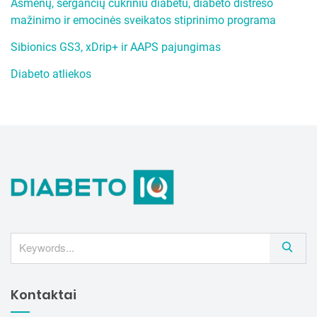
Asmenų, sergančių cukriniu diabetu, diabeto distreso
mažinimo ir emocinės sveikatos stiprinimo programa
Sibionics GS3, xDrip+ ir AAPS pajungimas
Diabeto atliekos
S
e
a
Kontaktai
r
c