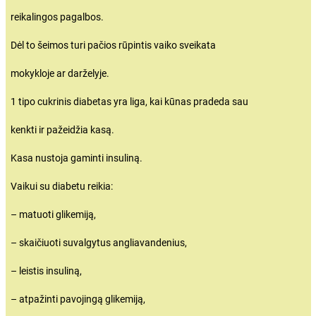
reikalingos pagalbos.
Dėl to šeimos turi pačios rūpintis vaiko sveikata
mokykloje ar darželyje.
1 tipo cukrinis diabetas yra liga, kai kūnas pradeda sau
kenkti ir pažeidžia kasą.
Kasa nustoja gaminti insuliną.
Vaikui su diabetu reikia:
– matuoti glikemiją,
– skaičiuoti suvalgytus angliavandenius,
– leistis insuliną,
– atpažinti pavojingą glikemiją,