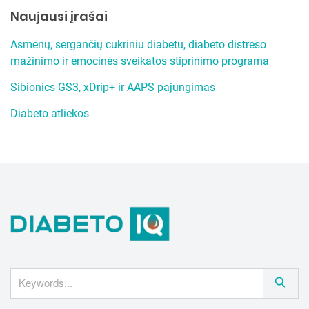
r
Naujausi įrašai
c
h
Asmenų, sergančių cukriniu diabetu, diabeto distreso
mažinimo ir emocinės sveikatos stiprinimo programa
Sibionics GS3, xDrip+ ir AAPS pajungimas
Diabeto atliekos
S
e