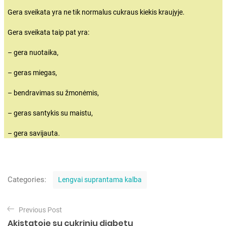
Gera sveikata yra ne tik normalus cukraus kiekis kraujyje.
Gera sveikata taip pat yra:
– gera nuotaika,
– geras miegas,
– bendravimas su žmonėmis,
– geras santykis su maistu,
– gera savijauta.
C
Categories:
Lengvai suprantama kalba
a
t
N
e
Previous Post
a
g
Akistatoje su cukriniu diabetu
o