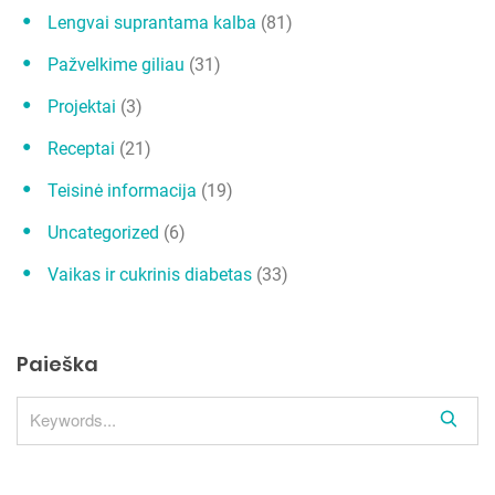
š
Lengvai suprantama kalba
(81)
ų
Pažvelkime giliau
(31)
Projektai
(3)
Receptai
(21)
Teisinė informacija
(19)
Uncategorized
(6)
Vaikas ir cukrinis diabetas
(33)
Paieška
S
e
a