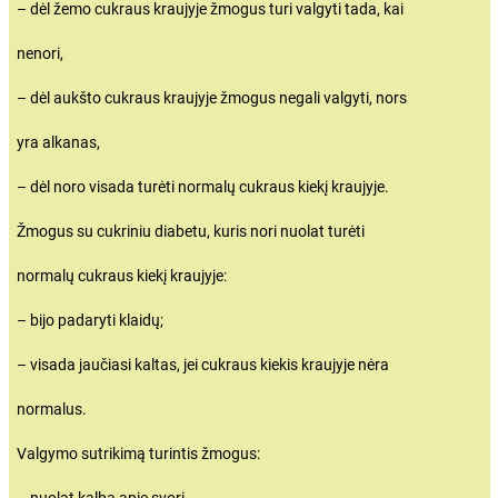
– dėl žemo cukraus kraujyje žmogus turi valgyti tada, kai
nenori,
– dėl aukšto cukraus kraujyje žmogus negali valgyti, nors
yra alkanas,
– dėl noro visada turėti normalų cukraus kiekį kraujyje.
Žmogus su cukriniu diabetu, kuris nori nuolat turėti
normalų cukraus kiekį kraujyje:
– bijo padaryti klaidų;
– visada jaučiasi kaltas, jei cukraus kiekis kraujyje nėra
normalus.
Valgymo sutrikimą turintis žmogus:
– nuolat kalba apie svorį,