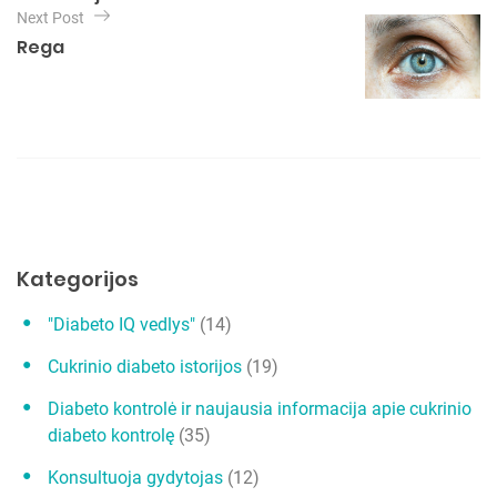
v
Next Post
r
i
Rega
i
e
g
s
a
c
i
j
a
t
Kategorijos
a
"Diabeto IQ vedlys"
(14)
r
Cukrinio diabeto istorijos
(19)
p
į
Diabeto kontrolė ir naujausia informacija apie cukrinio
diabeto kontrolę
(35)
r
a
Konsultuoja gydytojas
(12)