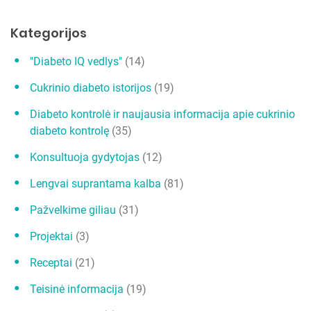
r
p
Kategorijos
į
"Diabeto IQ vedlys"
(14)
r
Cukrinio diabeto istorijos
(19)
a
š
Diabeto kontrolė ir naujausia informacija apie cukrinio
diabeto kontrolę
(35)
ų
Konsultuoja gydytojas
(12)
Lengvai suprantama kalba
(81)
Pažvelkime giliau
(31)
Projektai
(3)
Receptai
(21)
Teisinė informacija
(19)