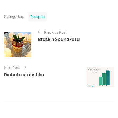
C
Categories:
Receptai
a
t
N
e
Previous Post
a
g
Braškinė panakota
o
v
r
i
i
e
g
s
a
Next Post
c
Diabeto statistika
i
j
a
t
a