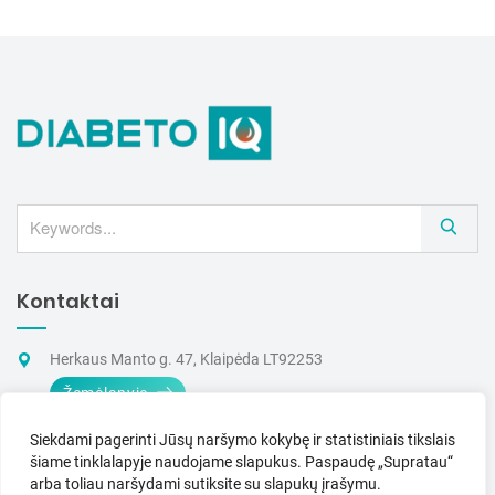
S
e
a
Kontaktai
r
c
h
Herkaus Manto g. 47, Klaipėda LT92253
Žemėlapyje
+370 605 03265
Siekdami pagerinti Jūsų naršymo kokybę ir statistiniais tikslais
(I–V 9–17 val.)
šiame tinklalapyje naudojame slapukus.
Paspaudę „Supratau“
arba toliau naršydami sutiksite su slapukų įrašymu.
info@dia-iq.lt