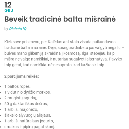
12
GRU
Beveik tradicinė balta mišrainė
by
Diabeto IQ
Kiek save prisimenu, per Kalėdas ant stalo visada puikuodavosi
tradicinė balta mišrainė. Deja, susirgusi diabetu jos valgyti negaliu –
bulvės mano glikemiją skraidina į kosmosą. Ilgai stebėjau, kaip
mišrainę valgo namiškiai, ir nutariau sugalvoti alternatyvą. Pavyko
taip gerai, kad namiškiai nė nesuprato, kad kažkas kitaip.
2 porcijoms reikės:
1 baltos ropės,
1 vidutinio dydžio morkos,
2 raugintų agurkų,
50 g daktariškos dešros,
1 arb. š. majonezo,
šlakelio alyvuogių aliejaus,
1 arb. š. natūralaus jogurto,
druskos ir pipirų pagal skonį.