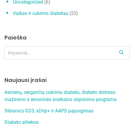
Uncategorized
(6)
Vaikas ir cukrinis diabetas
(33)
Paieška
S
e
a
r
Naujausi įrašai
c
h
Asmenų, sergančių cukriniu diabetu, diabeto distreso
mažinimo ir emocinės sveikatos stiprinimo programa
Sibionics GS3, xDrip+ ir AAPS pajungimas
Diabeto atliekos