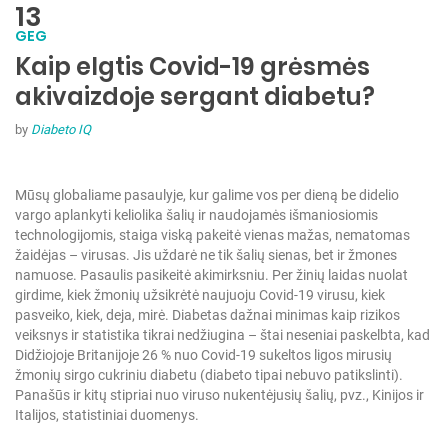
13
GEG
Kaip elgtis Covid-19 grėsmės
akivaizdoje sergant diabetu?
by
Diabeto IQ
Mūsų globaliame pasaulyje, kur galime vos per dieną be didelio
vargo aplankyti keliolika šalių ir naudojamės išmaniosiomis
technologijomis, staiga viską pakeitė vienas mažas, nematomas
žaidėjas – virusas. Jis uždarė ne tik šalių sienas, bet ir žmones
namuose. Pasaulis pasikeitė akimirksniu. Per žinių laidas nuolat
girdime, kiek žmonių užsikrėtė naujuoju Covid-19 virusu, kiek
pasveiko, kiek, deja, mirė. Diabetas dažnai minimas kaip rizikos
veiksnys ir statistika tikrai nedžiugina – štai neseniai paskelbta, kad
Didžiojoje Britanijoje 26 % nuo Covid-19 sukeltos ligos mirusių
žmonių sirgo cukriniu diabetu (diabeto tipai nebuvo patikslinti).
Panašūs ir kitų stipriai nuo viruso nukentėjusių šalių, pvz., Kinijos ir
Italijos, statistiniai duomenys.