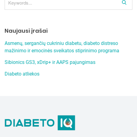
S
e
a
r
Naujausi įrašai
c
h
Asmenų, sergančių cukriniu diabetu, diabeto distreso
mažinimo ir emocinės sveikatos stiprinimo programa
Sibionics GS3, xDrip+ ir AAPS pajungimas
Diabeto atliekos