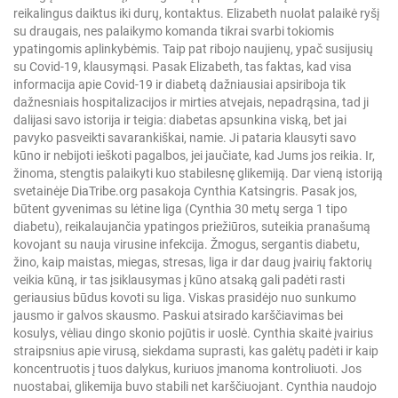
reikalingus daiktus iki durų, kontaktus. Elizabeth nuolat palaikė ryšį
su draugais, nes palaikymo komanda tikrai svarbi tokiomis
ypatingomis aplinkybėmis. Taip pat ribojo naujienų, ypač susijusių
su Covid-19, klausymąsi. Pasak Elizabeth, tas faktas, kad visa
informacija apie Covid-19 ir diabetą dažniausiai apsiriboja tik
dažnesniais hospitalizacijos ir mirties atvejais, nepadrąsina, tad ji
dalijasi savo istorija ir teigia: diabetas apsunkina viską, bet jai
pavyko pasveikti savarankiškai, namie. Ji pataria klausyti savo
kūno ir nebijoti ieškoti pagalbos, jei jaučiate, kad Jums jos reikia. Ir,
žinoma, stengtis palaikyti kuo stabilesnę glikemiją. Dar vieną istoriją
svetainėje DiaTribe.org pasakoja Cynthia Katsingris. Pasak jos,
būtent gyvenimas su lėtine liga (Cynthia 30 metų serga 1 tipo
diabetu), reikalaujančia ypatingos priežiūros, suteikia pranašumą
kovojant su nauja virusine infekcija. Žmogus, sergantis diabetu,
žino, kaip maistas, miegas, stresas, liga ir dar daug įvairių faktorių
veikia kūną, ir tas įsiklausymas į kūno atsaką gali padėti rasti
geriausius būdus kovoti su liga. Viskas prasidėjo nuo sunkumo
jausmo ir galvos skausmo. Paskui atsirado karščiavimas bei
kosulys, vėliau dingo skonio pojūtis ir uoslė. Cynthia skaitė įvairius
straipsnius apie virusą, siekdama suprasti, kas galėtų padėti ir kaip
koncentruotis į tuos dalykus, kuriuos įmanoma kontroliuoti. Jos
nuostabai, glikemija buvo stabili net karščiuojant. Cynthia naudojo