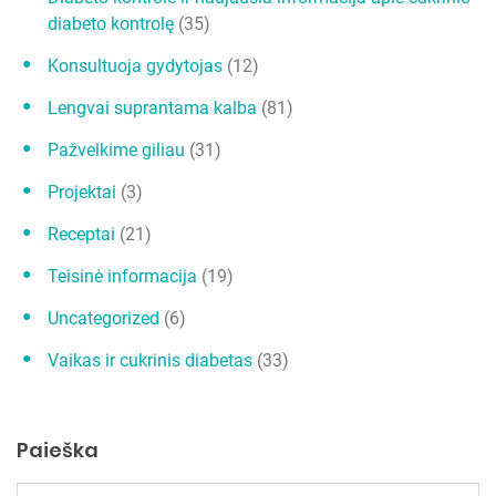
a
diabeto kontrolę
(35)
š
Konsultuoja gydytojas
(12)
ų
Lengvai suprantama kalba
(81)
Pažvelkime giliau
(31)
Projektai
(3)
Receptai
(21)
Teisinė informacija
(19)
Uncategorized
(6)
Vaikas ir cukrinis diabetas
(33)
Paieška