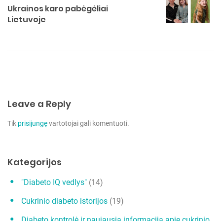
a
g
Ukrainos karo pabėgėliai
o
v
Lietuvoje
r
i
i
e
g
s
a
c
i
Leave a Reply
j
a
Tik
prisijungę
vartotojai gali komentuoti.
t
a
Kategorijos
r
p
"Diabeto IQ vedlys"
(14)
į
Cukrinio diabeto istorijos
(19)
r
Diabeto kontrolė ir naujausia informacija apie cukrinio