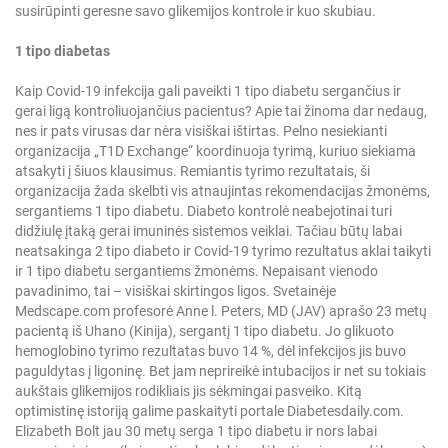
susirūpinti geresne savo glikemijos kontrole ir kuo skubiau.
1 tipo diabetas
Kaip Covid-19 infekcija gali paveikti 1 tipo diabetu sergančius ir
gerai ligą kontroliuojančius pacientus? Apie tai žinoma dar nedaug,
nes ir pats virusas dar nėra visiškai ištirtas. Pelno nesiekianti
organizacija „T1D Exchange“ koordinuoja tyrimą, kuriuo siekiama
atsakyti į šiuos klausimus. Remiantis tyrimo rezultatais, ši
organizacija žada skelbti vis atnaujintas rekomendacijas žmonėms,
sergantiems 1 tipo diabetu. Diabeto kontrolė neabejotinai turi
didžiulę įtaką gerai imuninės sistemos veiklai. Tačiau būtų labai
neatsakinga 2 tipo diabeto ir Covid-19 tyrimo rezultatus aklai taikyti
ir 1 tipo diabetu sergantiems žmonėms. Nepaisant vienodo
pavadinimo, tai – visiškai skirtingos ligos. Svetainėje
Medscape.com profesorė Anne l. Peters, MD (JAV) aprašo 23 metų
pacientą iš Uhano (Kinija), sergantį 1 tipo diabetu. Jo glikuoto
hemoglobino tyrimo rezultatas buvo 14 %, dėl infekcijos jis buvo
paguldytas į ligoninę. Bet jam neprireikė intubacijos ir net su tokiais
aukštais glikemijos rodikliais jis sėkmingai pasveiko. Kitą
optimistinę istoriją galime paskaityti portale Diabetesdaily.com.
Elizabeth Bolt jau 30 metų serga 1 tipo diabetu ir nors labai