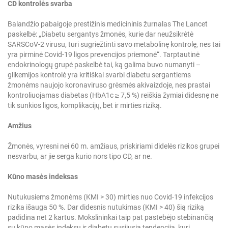
CD kontrolės svarba
Balandžio pabaigoje prestižinis medicininis žurnalas The Lancet
paskelbė: „Diabetu sergantys žmonės, kurie dar neužsikrėtė
SARSCoV-2 virusu, turi sugriežtinti savo metabolinę kontrolę, nes tai
yra pirminė Covid-19 ligos prevencijos priemonė“. Tarptautinė
endokrinologų grupė paskelbė tai, ką galima buvo numanyti –
glikemijos kontrolė yra kritiškai svarbi diabetu sergantiems
žmonėms naujojo koronaviruso grėsmės akivaizdoje, nes prastai
kontroliuojamas diabetas (HbA1c ≥ 7,5 %) reiškia žymiai didesnę ne
tik sunkios ligos, komplikacijų, bet ir mirties riziką.
Amžius
Žmonės, vyresni nei 60 m. amžiaus, priskiriami didelės rizikos grupei
nesvarbu, ar jie serga kurio nors tipo CD, ar ne.
Kūno masės indeksas
Nutukusiems žmonėms (KMI > 30) mirties nuo Covid-19 infekcijos
rizika išauga 50 %. Dar didesnis nutukimas (KMI > 40) šią riziką
padidina net 2 kartus. Mokslininkai taip pat pastebėjo stebinančią
su kūno masės indeksu ir diabetu susijusią tendenciją, kuri