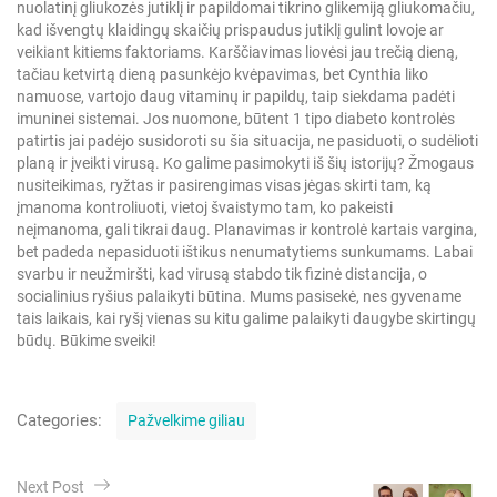
nuolatinį gliukozės jutiklį ir papildomai tikrino glikemiją gliukomačiu,
kad išvengtų klaidingų skaičių prispaudus jutiklį gulint lovoje ar
veikiant kitiems faktoriams. Karščiavimas liovėsi jau trečią dieną,
tačiau ketvirtą dieną pasunkėjo kvėpavimas, bet Cynthia liko
namuose, vartojo daug vitaminų ir papildų, taip siekdama padėti
imuninei sistemai. Jos nuomone, būtent 1 tipo diabeto kontrolės
patirtis jai padėjo susidoroti su šia situacija, ne pasiduoti, o sudėlioti
planą ir įveikti virusą. Ko galime pasimokyti iš šių istorijų? Žmogaus
nusiteikimas, ryžtas ir pasirengimas visas jėgas skirti tam, ką
įmanoma kontroliuoti, vietoj švaistymo tam, ko pakeisti
neįmanoma, gali tikrai daug. Planavimas ir kontrolė kartais vargina,
bet padeda nepasiduoti ištikus nenumatytiems sunkumams. Labai
svarbu ir neužmiršti, kad virusą stabdo tik fizinė distancija, o
socialinius ryšius palaikyti būtina. Mums pasisekė, nes gyvename
tais laikais, kai ryšį vienas su kitu galime palaikyti daugybe skirtingų
būdų. Būkime sveiki!
C
Categories:
Pažvelkime giliau
a
t
N
e
Next Post