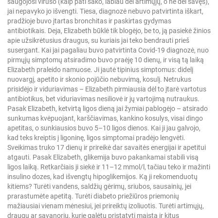
saugojosi viruso (kaip pati sako, labiau dėl artimųjų, o ne dėl savęs),
jai nepavyko jo išvengti. Tiesa, diagnozė nebuvo patvirtinta iškart,
pradžioje buvo įtartas bronchitas ir paskirtas gydymas
antibiotikais. Deja, Elizabeth būklė tik blogėjo, be to, ją pasiekė žinios
apie užsikrėtusius draugus, su kuriais jai teko bendrauti prieš
susergant. Kai jai pagaliau buvo patvirtinta Covid-19 diagnozė, nuo
pirmųjų simptomų atsiradimo buvo praėję 10 dienų, ir visą tą laiką
Elizabeth praleido namuose. Ji jautė tipinius simptomus: didelį
nuovargį, apetito ir skonio pojūčio nebuvimą, kosulį. Netrukus
prisidėjo ir viduriavimas – Elizabeth pirmiausia dėl to įtarė vartotus
antibiotikus, bet viduriavimas nesiliovė ir jų vartojimą nutraukus.
Pasak Elizabeth, ketvirtą ligos dieną jai žymiai pablogėjo – atsirado
sunkumas kvėpuojant, karščiavimas, kankino kosulys, visai dingo
apetitas, o sunkiausios buvo 5–10 ligos dienos. Kai ji jau galvojo,
kad teks kreiptis į ligoninę, ligos simptomai pradėjo lengvėti.
Sveikimas truko 17 dienų ir prireikė dar savaitės energijai ir apetitui
atgauti. Pasak Elizabeth, glikemija buvo pakankamai stabili visą
ligos laiką. Retkarčiais ji siekė ir 11–12 mmol/l, tačiau teko ir mažinti
insulino dozes, kad išvengtų hipoglikemijos. Ką ji rekomenduotų
kitiems? Turėti vandens, saldžių gėrimų, sriubos, sausainių, jei
prarastumėte apetitą. Turėti diabeto priežiūros priemonių
mažiausiai vienam mėnesiui, jei prireiktų izoliuotis. Turėti artimųjų,
draugų ar savanorių, kurie galėtų pristatyti maistą ir kitus