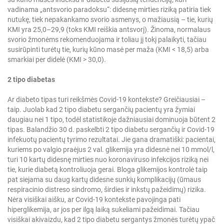
vadinama „antsvorio paradoksu“: didesnę mirties riziką patiria tiek
nutukę, tiek nepakankamo svorio asmenys, o mažiausią – tie, kurių
KMI yra 25,0–29,9 (toks KMI reiškia antsvorį). Žinoma, normalaus
svorio žmonėms rekomenduojama ir toliau jį tokį palaikyti, tačiau
susirūpinti turėtų tie, kurių kūno masė per maža (KMI < 18,5) arba
smarkiai per didelė (KMI > 30,0).
2 tipo diabetas
Ar diabeto tipas turi reikšmės Covid-19 kontekste? Greičiausiai –
taip. Juolab kad 2 tipo diabetu sergančių pacientų yra žymiai
daugiau nei 1 tipo, todėl statistikoje dažniausiai dominuoja būtent 2
tipas. Balandžio 30 d. paskelbti 2 tipo diabetu sergančių ir Covid-19
infekuotų pacientų tyrimo rezultatai. Jie gana dramatiški: pacientai,
kuriems po valgio praėjus 2 val. glikemija yra didesnė nei 10 mmol/l,
turi 10 kartų didesnę mirties nuo koronaviruso infekcijos riziką nei
tie, kurie diabetą kontroliuoja gerai. Bloga glikemijos kontrolė taip
pat siejama su daug kartų didesne sunkių komplikacijų (ūmaus
respiracinio distreso sindromo, širdies ir inkstų pažeidimų) rizika.
Nėra visiškai aišku, ar Covid-19 kontekste pavojinga pati
hiperglikemija, ar jos per ilgą laiką sukeliami pažeidimai. Tačiau
visiškai akivaizdu, kad 2 tipo diabetu sergantys žmonės turėtų ypač