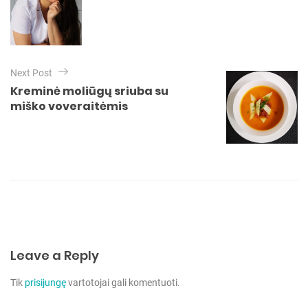
e
g
s
a
c
Next Post
i
Kreminė moliūgų sriuba su
j
miško voveraitėmis
a
t
a
r
p
į
r
Leave a Reply
a
š
Tik
prisijungę
vartotojai gali komentuoti.