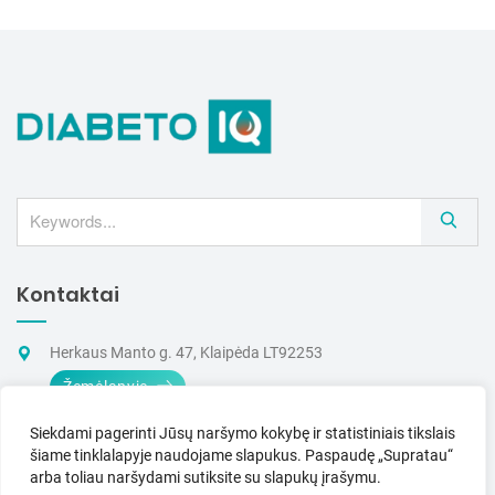
S
e
a
Kontaktai
r
c
h
Herkaus Manto g. 47, Klaipėda LT92253
Žemėlapyje
+370 605 03265
Siekdami pagerinti Jūsų naršymo kokybę ir statistiniais tikslais
(I–V 9–17 val.)
šiame tinklalapyje naudojame slapukus.
Paspaudę „Supratau“
arba toliau naršydami sutiksite su slapukų įrašymu.
info@dia-iq.lt