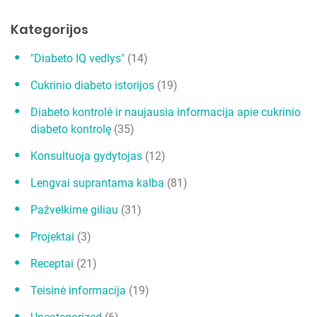
ų
Kategorijos
"Diabeto IQ vedlys"
(14)
Cukrinio diabeto istorijos
(19)
Diabeto kontrolė ir naujausia informacija apie cukrinio
diabeto kontrolę
(35)
Konsultuoja gydytojas
(12)
Lengvai suprantama kalba
(81)
Pažvelkime giliau
(31)
Projektai
(3)
Receptai
(21)
Teisinė informacija
(19)