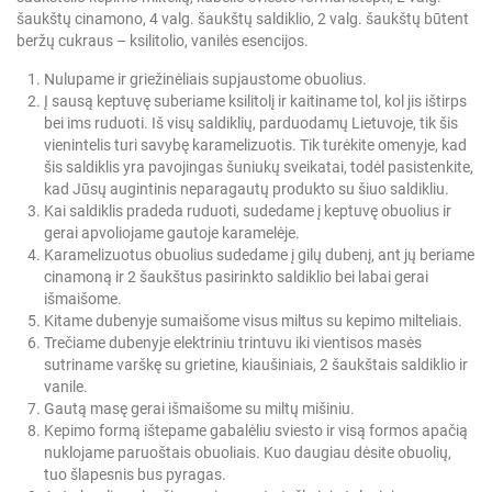
šaukštų cinamono,
4 valg. šaukštų saldiklio,
2 valg. šaukštų būtent
beržų cukraus – ksilitolio,
vanilės esencijos.
Nulupame ir griežinėliais supjaustome obuolius.
Į sausą keptuvę suberiame ksilitolį ir kaitiname tol, kol jis ištirps
bei ims ruduoti. Iš visų saldiklių, parduodamų Lietuvoje, tik šis
vienintelis turi savybę karamelizuotis. Tik turėkite omenyje, kad
šis saldiklis yra pavojingas šuniukų sveikatai, todėl pasistenkite,
kad Jūsų augintinis neparagautų produkto su šiuo saldikliu.
Kai saldiklis pradeda ruduoti, sudedame į keptuvę obuolius ir
gerai apvoliojame gautoje karamelėje.
Karamelizuotus obuolius sudedame į gilų dubenį, ant jų beriame
cinamoną ir 2 šaukštus pasirinkto saldiklio bei labai gerai
išmaišome.
Kitame dubenyje sumaišome visus miltus su kepimo milteliais.
Trečiame dubenyje elektriniu trintuvu iki vientisos masės
sutriname varškę su grietine, kiaušiniais, 2 šaukštais saldiklio ir
vanile.
Gautą masę gerai išmaišome su miltų mišiniu.
Kepimo formą ištepame gabalėliu sviesto ir visą formos apačią
nuklojame paruoštais obuoliais. Kuo daugiau dėsite obuolių,
tuo šlapesnis bus pyragas.