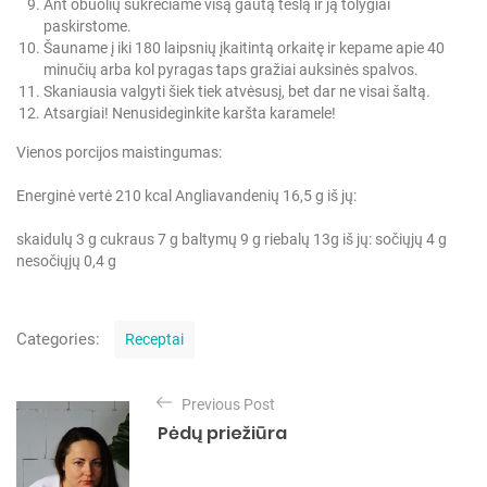
Ant obuolių sukrečiame visą gautą tešlą ir ją tolygiai
paskirstome.
Šauname į iki 180 laipsnių įkaitintą orkaitę ir kepame apie 40
minučių arba kol pyragas taps gražiai auksinės spalvos.
Skaniausia valgyti šiek tiek atvėsusį, bet dar ne visai šaltą.
Atsargiai! Nenusideginkite karšta karamele!
Vienos porcijos maistingumas:
Energinė vertė 210 kcal
Angliavandenių 16,5 g
iš jų:
skaidulų 3 g
cukraus 7 g
baltymų 9 g
riebalų 13g
iš jų:
sočiųjų 4 g
nesočiųjų 0,4 g
C
Categories:
Receptai
a
t
N
e
Previous Post
a
g
Pėdų priežiūra
o
v
r
i
i