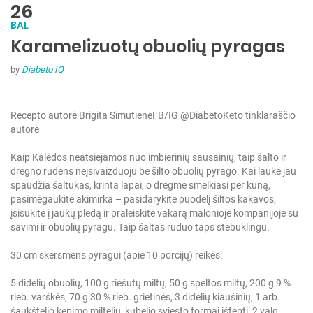
26
BAL
Karamelizuotų obuolių pyragas
by
Diabeto IQ
Recepto autorė Brigita SimutienėFB/IG @DiabetoKeto tinklaraščio
autorė
Kaip Kalėdos neatsiejamos nuo imbierinių sausainių, taip šalto ir
drėgno rudens neįsivaizduoju be šilto obuolių pyrago. Kai lauke jau
spaudžia šaltukas, krinta lapai, o drėgmė smelkiasi per kūną,
pasimėgaukite akimirka – pasidarykite puodelį šiltos kakavos,
įsisukite į jaukų pledą ir praleiskite vakarą malonioje kompanijoje su
savimi ir obuolių pyragu. Taip šaltas ruduo taps stebuklingu.
30 cm skersmens pyragui (apie 10 porcijų) reikės:
5 didelių obuolių,
100 g riešutų miltų,
50 g speltos miltų,
200 g 9 %
rieb. varškės,
70 g 30 % rieb. grietinės,
3 didelių kiaušinių,
1 arb.
šaukštelio kepimo miltelių,
kubelio sviesto formai ištepti,
2 valg.