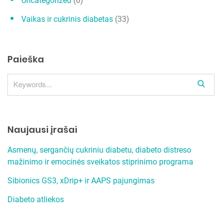
Uncategorized
(6)
Vaikas ir cukrinis diabetas
(33)
Paieška
S
e
a
r
Naujausi įrašai
c
h
Asmenų, sergančių cukriniu diabetu, diabeto distreso
mažinimo ir emocinės sveikatos stiprinimo programa
Sibionics GS3, xDrip+ ir AAPS pajungimas
Diabeto atliekos