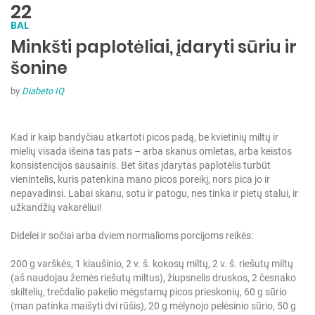
22
BAL
Minkšti paplotėliai, įdaryti sūriu ir
šonine
by
Diabeto IQ
Kad ir kaip bandyčiau atkartoti picos padą, be kvietinių miltų ir
mielių visada išeina tas pats – arba skanus omletas, arba keistos
konsistencijos sausainis. Bet šitas įdarytas paplotėlis turbūt
vienintelis, kuris patenkina mano picos poreikį, nors pica jo ir
nepavadinsi. Labai skanu, sotu ir patogu, nes tinka ir pietų stalui, ir
užkandžių vakarėliui!
Didelei ir sočiai arba dviem normalioms porcijoms reikės:
200 g varškės,
1 kiaušinio,
2 v. š. kokosų miltų,
2 v. š. riešutų miltų
(aš naudojau žemės riešutų miltus),
žiupsnelis druskos,
2 česnako
skiltelių,
trečdalio pakelio mėgstamų picos prieskonių,
60 g sūrio
(man patinka maišyti dvi rūšis),
20 g mėlynojo pelėsinio sūrio,
50 g