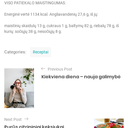
VISO PATIEKALO MAISTINGUMAS:
Energinė vertė 1134 kcal.
Angliavandenių 27,6 g,
iš jų:
maistinių skaidulų 13 g,
cukraus 1 g,
baltymų 82 g,
riebalų 78 g,
iš
kurių:
sočiųjų 38 g,
nesočiųjų 8 g.
C
Categories:
Receptai
a
t
N
e
Previous Post
a
g
Kiekviena diena – nauja galimybė
o
v
r
i
i
e
g
s
a
c
Next Post
i
Purūs citrininiai keksiukai