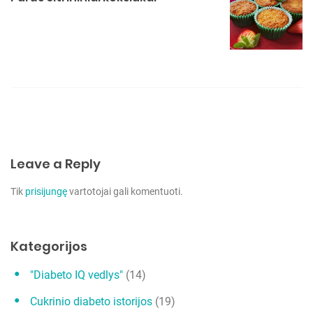
j
a
t
a
r
p
į
r
Leave a Reply
a
Tik
prisijungę
vartotojai gali komentuoti.
š
ų
Kategorijos
"Diabeto IQ vedlys"
(14)
Cukrinio diabeto istorijos
(19)