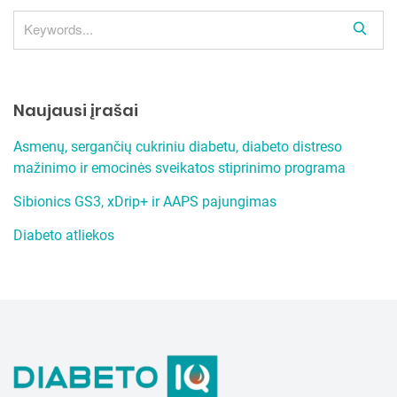
S
e
a
r
Naujausi įrašai
c
h
Asmenų, sergančių cukriniu diabetu, diabeto distreso
mažinimo ir emocinės sveikatos stiprinimo programa
Sibionics GS3, xDrip+ ir AAPS pajungimas
Diabeto atliekos