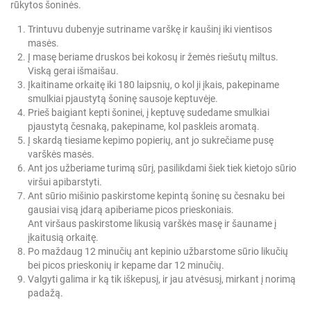
rūkytos šoninės.
Trintuvu dubenyje sutriname varškę ir kaušinį iki vientisos
masės.
Į masę beriame druskos bei kokosų ir žemės riešutų miltus.
Viską gerai išmaišau.
Įkaitiname orkaitę iki 180 laipsnių, o kol ji įkais, pakepiname
smulkiai pjaustytą šoninę sausoje keptuvėje.
Prieš baigiant kepti šoninei, į keptuvę sudedame smulkiai
pjaustytą česnaką, pakepiname, kol paskleis aromatą.
Į skardą tiesiame kepimo popierių, ant jo sukrečiame pusę
varškės masės.
Ant jos užberiame turimą sūrį, pasilikdami šiek tiek kietojo sūrio
viršui apibarstyti.
Ant sūrio mišinio paskirstome kepintą šoninę su česnaku bei
gausiai visą įdarą apiberiame picos prieskoniais.
Ant viršaus paskirstome likusią varškės masę ir šauname į
įkaitusią orkaitę.
Po maždaug 12 minučių ant kepinio užbarstome sūrio likučių
bei picos prieskonių ir kepame dar 12 minučių.
Valgyti galima ir ką tik iškepusį, ir jau atvėsusį, mirkant į norimą
padažą.