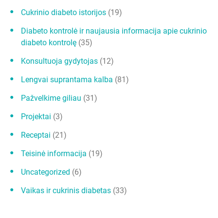
r
Cukrinio diabeto istorijos
(19)
p
į
Diabeto kontrolė ir naujausia informacija apie cukrinio
r
diabeto kontrolę
(35)
a
Konsultuoja gydytojas
(12)
š
Lengvai suprantama kalba
(81)
ų
Pažvelkime giliau
(31)
Projektai
(3)
Receptai
(21)
Teisinė informacija
(19)
Uncategorized
(6)
Vaikas ir cukrinis diabetas
(33)