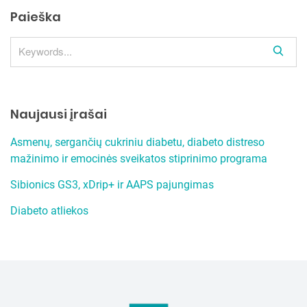
Paieška
S
e
a
r
Naujausi įrašai
c
h
Asmenų, sergančių cukriniu diabetu, diabeto distreso
mažinimo ir emocinės sveikatos stiprinimo programa
Sibionics GS3, xDrip+ ir AAPS pajungimas
Diabeto atliekos