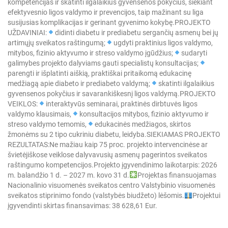
kompetencijas ir skatinti ilgalaikius gyvensenos pokyčius, siekiant
efektyvesnio ligos valdymo ir prevencijos, taip mažinant su liga
susijusias komplikacijas ir gerinant gyvenimo kokybę.
PROJEKTO
UŽDAVINIAI:
didinti diabetu ir prediabetu sergančių asmenų bei jų
artimųjų sveikatos raštingumą;
ugdyti praktinius ligos valdymo,
mitybos, fizinio aktyvumo ir streso valdymo įgūdžius;
sudaryti
galimybes projekto dalyviams gauti specialistų konsultacijas;
parengti ir išplatinti aiškią, praktiškai pritaikomą edukacinę
medžiagą apie diabeto ir prediabeto valdymą;
skatinti ilgalaikius
gyvensenos pokyčius ir savarankiškesnį ligos valdymą.
PROJEKTO
VEIKLOS:
interaktyvūs seminarai, praktinės dirbtuvės ligos
valdymo klausimais,
konsultacijos mitybos, fizinio aktyvumo ir
streso valdymo temomis,
edukacinės medžiagos, skirtos
žmonėms su 2 tipo cukriniu diabetu, leidyba.
SIEKIAMAS PROJEKTO
REZULTATAS:
Ne mažiau kaip 75 proc. projekto intervencinėse ar
švietėjiškose veiklose dalyvavusių asmenų pagerintos sveikatos
raštingumo kompetencijos.
Projekto įgyvendinimo laikotarpis: 2026
m. balandžio 1 d. – 2027 m. kovo 31 d.
Projektas finansuojamas
Nacionalinio visuomenės sveikatos centro Valstybinio visuomenės
sveikatos stiprinimo fondo (valstybės biudžeto) lėšomis.
Projektui
įgyvendinti skirtas finansavimas: 38 628,61 Eur.