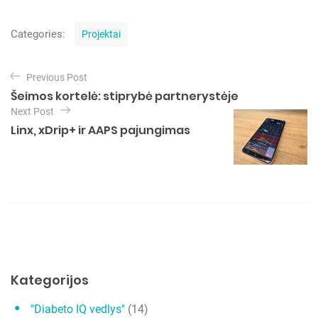
C
Categories:
Projektai
a
t
N
e
Previous Post
a
g
Šeimos kortelė: stiprybė partnerystėje
o
v
Next Post
r
i
Linx, xDrip+ ir AAPS pajungimas
i
e
g
s
a
c
i
j
a
t
Kategorijos
a
"Diabeto IQ vedlys"
(14)