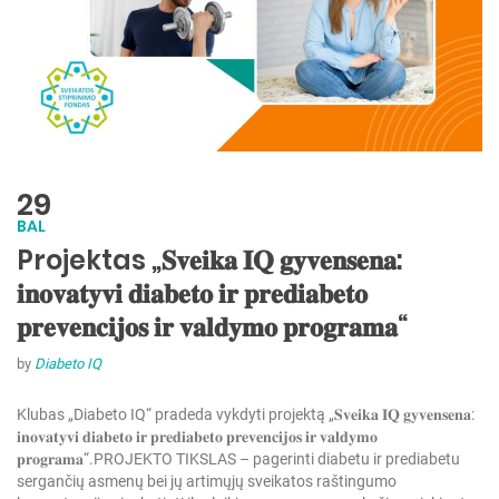
29
BAL
Projektas „𝐒𝐯𝐞𝐢𝐤𝐚 𝐈𝐐 𝐠𝐲𝐯𝐞𝐧𝐬𝐞𝐧𝐚:
𝐢𝐧𝐨𝐯𝐚𝐭𝐲𝐯𝐢 𝐝𝐢𝐚𝐛𝐞𝐭𝐨 𝐢𝐫 𝐩𝐫𝐞𝐝𝐢𝐚𝐛𝐞𝐭𝐨
𝐩𝐫𝐞𝐯𝐞𝐧𝐜𝐢𝐣𝐨𝐬 𝐢𝐫 𝐯𝐚𝐥𝐝𝐲𝐦𝐨 𝐩𝐫𝐨𝐠𝐫𝐚𝐦𝐚“
by
Diabeto IQ
Klubas „Diabeto IQ“ pradeda vykdyti projektą „𝐒𝐯𝐞𝐢𝐤𝐚 𝐈𝐐 𝐠𝐲𝐯𝐞𝐧𝐬𝐞𝐧𝐚:
𝐢𝐧𝐨𝐯𝐚𝐭𝐲𝐯𝐢 𝐝𝐢𝐚𝐛𝐞𝐭𝐨 𝐢𝐫 𝐩𝐫𝐞𝐝𝐢𝐚𝐛𝐞𝐭𝐨 𝐩𝐫𝐞𝐯𝐞𝐧𝐜𝐢𝐣𝐨𝐬 𝐢𝐫 𝐯𝐚𝐥𝐝𝐲𝐦𝐨
𝐩𝐫𝐨𝐠𝐫𝐚𝐦𝐚“.
PROJEKTO TIKSLAS – pagerinti diabetu ir prediabetu
sergančių asmenų bei jų artimųjų sveikatos raštingumo