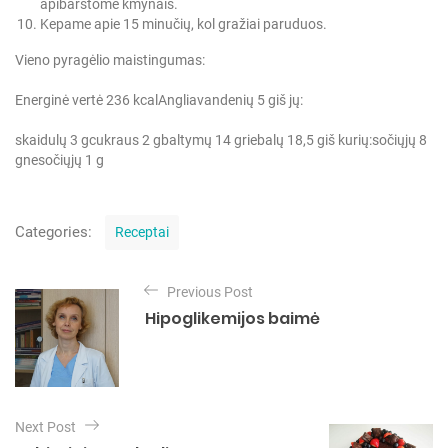
apibarstome kmynais.
Kepame apie 15 minučių, kol gražiai paruduos.
Vieno pyragėlio maistingumas:
Energinė vertė 236 kcal
Angliavandenių 5 g
iš jų:
skaidulų 3 g
cukraus 2 g
baltymų 14 g
riebalų 18,5 g
iš kurių:
sočiųjų 8
g
nesočiųjų 1 g
C
Categories:
Receptai
a
t
N
e
Previous Post
a
g
Hipoglikemijos baimė
o
v
r
i
i
e
g
s
a
Next Post