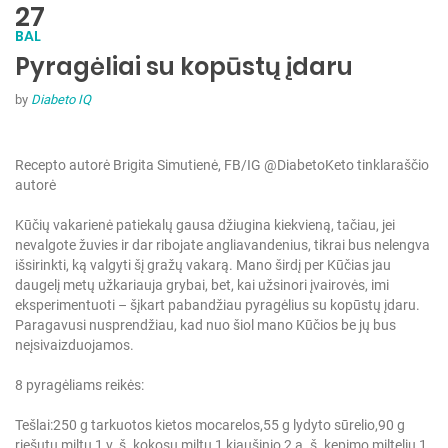
27
BAL
Pyragėliai su kopūstų įdaru
by
Diabeto IQ
Recepto autorė Brigita Simutienė, FB/IG @DiabetoKeto tinklaraščio
autorė
Kūčių vakarienė patiekalų gausa džiugina kiekvieną, tačiau, jei
nevalgote žuvies ir dar ribojate angliavandenius, tikrai bus nelengva
išsirinkti, ką valgyti šį gražų vakarą. Mano širdį per Kūčias jau
daugelį metų užkariauja grybai, bet, kai užsinori įvairovės, imi
eksperimentuoti – šįkart pabandžiau pyragėlius su kopūstų įdaru.
Paragavusi nusprendžiau, kad nuo šiol mano Kūčios be jų bus
neįsivaizduojamos.
8 pyragėliams reikės:
Tešlai:
250 g tarkuotos kietos mocarelos,
55 g lydyto sūrelio,
90 g
riešutų miltų,
1 v. š. kokosų miltų,
1 kiaušinio,
2 a. š. kepimo miltelių,
1