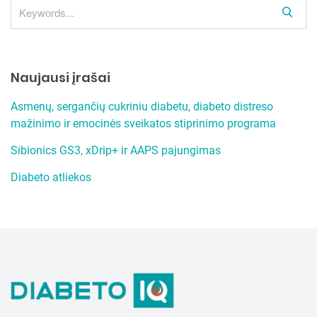
S
e
a
r
Naujausi įrašai
c
h
Asmenų, sergančių cukriniu diabetu, diabeto distreso
mažinimo ir emocinės sveikatos stiprinimo programa
Sibionics GS3, xDrip+ ir AAPS pajungimas
Diabeto atliekos