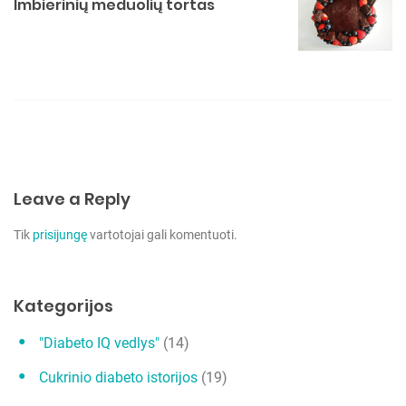
c
Imbierinių meduolių tortas
i
j
a
t
a
r
p
Leave a Reply
į
Tik
prisijungę
vartotojai gali komentuoti.
r
a
š
Kategorijos
ų
"Diabeto IQ vedlys"
(14)
Cukrinio diabeto istorijos
(19)