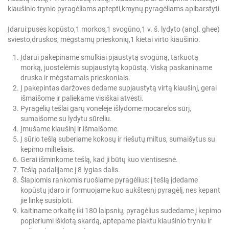
kiaušinio trynio pyragėliams aptepti,
kmynų pyragėliams apibarstyti.
Įdarui:
pusės kopūsto,
1 morkos,
1 svogūno,
1 v. š. lydyto (angl. ghee)
sviesto,
druskos, mėgstamų prieskonių,
1 kietai virto kiaušinio.
Įdarui pakepiname smulkiai pjaustytą svogūną, tarkuotą
morką, juostelėmis supjaustytą kopūstą. Viską paskaniname
druska ir mėgstamais prieskoniais.
Į pakepintas daržoves dedame supjaustytą virtą kiaušinį, gerai
išmaišome ir paliekame visiškai atvėsti.
Pyragėlių tešlai garų vonelėje išlydome mocarelos sūrį,
sumaišome su lydytu sūreliu.
Įmušame kiaušinį ir išmaišome.
Į sūrio tešlą suberiame kokosų ir riešutų miltus, sumaišytus su
kepimo milteliais.
Gerai išminkome tešlą, kad ji būtų kuo vientisesnė.
Tešlą padalijame į 8 lygias dalis.
Šlapiomis rankomis ruošiame pyragėlius: į tešlą įdedame
kopūstų įdaro ir formuojame kuo aukštesnį pyragėlį, nes kepant
jie linkę susiploti.
kaitiname orkaitę iki 180 laipsnių, pyragėlius sudedame į kepimo
popieriumi išklotą skardą, aptepame plaktu kiaušinio tryniu ir