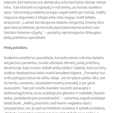
nejausti, kad batuose yra akmenukų arba kad batai vienoje vietoje
trina. Gali atsirasti nuospaudų ir nutrynimų, po kuriais susidaro
opos. Dėl arterijų problemų kraujas negali tekėti per žaizdą, todėl ji
negauna deguonies ir blogai arba visai negyja, todėl belieka
amputuoti. „Laimei, kai dauguma diabetu sergančių žmonių žino
apie šias problemas, jie konsultuojasi pakankamai anksti, kad
žaizdos tinkamai užgytų,“ – pacientų sąmoningumu džiaugiasi
pėdų priežiūros specialistė.
Pėdų priežiūra
Sveikatos priežiūros specialistai, konsultuodami cukriniu diabetu
sergančius pacientus, nuolat atkreipia dėmesį į pėdų priežiūrą,
akcentuoja, kaip svarbu stebėti pėdų būklę ir rūpintis, kad jos būtų
sveikos.
Neabejotinai labai svarbi kasdienė higiena. „Pacientai turi
avėti patogius batus be siūlių viduje. Jie turi plauti pėdas šiltu, bet
ne karštu vandeniu, naudodami švelnų prausiklį, ir jas gerai
nusausinti. Taip pat svarbu kasdien naudoti apsauginį ir
drėkinamąjį kremą, kurio sudėtyje yra glicerino ir nedidelis šlapalo
kiekis, padedantis jam prasiskverbti,“ – patarimų negaili podologė
Sindė Bušė. „Reiktų prisiminti, kad kremo negalima tepti į
tarpupirščius, kur jis gali suminkštinti audinius ir sukelti problemų.