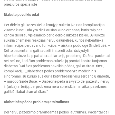
priežiūros specialistė
Diabeto poveikis odai
Per didelis gliukozės kiekis kraujyje sukelia įvairias komplikacijas
visame kūne. Oda yra didžiausias kūno organas, kuris taip pat
kenčia dėl kraujyje esančio per didelio gliukozės kiekio. „Gliukozė
sukelia chemines reakcijas nervų galūnėlėse, kurios nebeatlieka
informacijos perdavimo funkcijos, – aiškina podologė Sindė Bušė. –
Dėl to pacientams gali sausėti ir storėti oda, išsivystyti
hiperkeratozė, taip pat atsirasti arterijų problemų. Dažnai pacientai
net nežino, kad šias problemas sukelia jų prastai kontroliuojamas
diabetas.“
Kai šios problemos paveikia pėdas, gali atsirasti rimtų
komplikacijų. „Diabetinės pėdos problemos yra medicininis
sindromas, su kuriuo susiduria ketvirtadalis visų sergančių diabetu,
– nurodo Sindė Bušė. – Diabetinė pėda išsivysto dėl pažeistų nervų
ir (arba) arterijų. Jei problema nėra sprendžiama laiku, pasekmės
gali būti labai dramatiškos.“
Diabetinės pėdos problemų atsiradimas
Dėl nervų pažeidimo prarandamas pėdos jautrumas. Pacientai gali