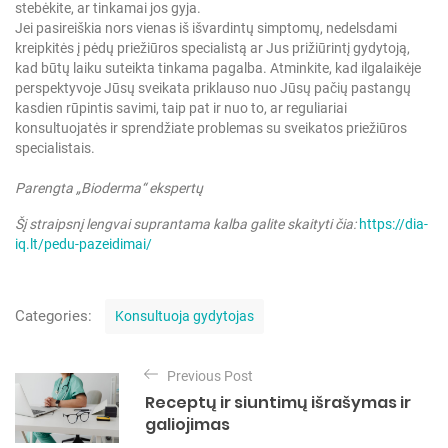
stebėkite, ar tinkamai jos gyja.
Jei pasireiškia nors vienas iš išvardintų simptomų, nedelsdami
kreipkitės į pėdų priežiūros specialistą ar Jus prižiūrintį gydytoją,
kad būtų laiku suteikta tinkama pagalba. Atminkite, kad ilgalaikėje
perspektyvoje Jūsų sveikata priklauso nuo Jūsų pačių pastangų
kasdien rūpintis savimi, taip pat ir nuo to, ar reguliariai
konsultuojatės ir sprendžiate problemas su sveikatos priežiūros
specialistais.
Parengta „Bioderma“ ekspertų
Šį straipsnį lengvai suprantama kalba galite skaityti čia:
https://dia-
iq.lt/pedu-pazeidimai/
C
Categories:
Konsultuoja gydytojas
a
t
N
e
Previous Post
a
g
Receptų ir siuntimų išrašymas ir
o
v
galiojimas
r
i