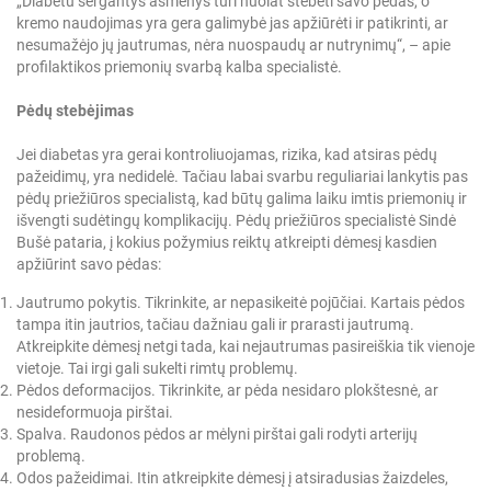
„Diabetu sergantys asmenys turi nuolat stebėti savo pėdas, o
kremo naudojimas yra gera galimybė jas apžiūrėti ir patikrinti, ar
nesumažėjo jų jautrumas, nėra nuospaudų ar nutrynimų“, – apie
profilaktikos priemonių svarbą kalba specialistė.
Pėdų stebėjimas
Jei diabetas yra gerai kontroliuojamas, rizika, kad atsiras pėdų
pažeidimų, yra nedidelė. Tačiau labai svarbu reguliariai lankytis pas
pėdų priežiūros specialistą, kad būtų galima laiku imtis priemonių ir
išvengti sudėtingų komplikacijų. Pėdų priežiūros specialistė Sindė
Bušė pataria, į kokius požymius reiktų atkreipti dėmesį kasdien
apžiūrint savo pėdas:
Jautrumo pokytis. Tikrinkite, ar nepasikeitė pojūčiai. Kartais pėdos
tampa itin jautrios, tačiau dažniau gali ir prarasti jautrumą.
Atkreipkite dėmesį netgi tada, kai nejautrumas pasireiškia tik vienoje
vietoje. Tai irgi gali sukelti rimtų problemų.
Pėdos deformacijos. Tikrinkite, ar pėda nesidaro plokštesnė, ar
nesideformuoja pirštai.
Spalva. Raudonos pėdos ar mėlyni pirštai gali rodyti arterijų
problemą.
Odos pažeidimai. Itin atkreipkite dėmesį į atsiradusias žaizdeles,