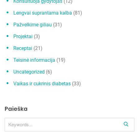
ų
Konsultuoja gydytojas
(12)
Lengvai suprantama kalba
(81)
Pažvelkime giliau
(31)
Projektai
(3)
Receptai
(21)
Teisinė informacija
(19)
Uncategorized
(6)
Vaikas ir cukrinis diabetas
(33)
Paieška
S
e
a