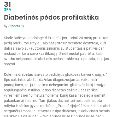
31
SPA
Diabetinės pėdos profilaktika
by
Diabeto IQ
Sindė Bušė yra podologė iš Prancūzijos, turinti 20 metų praktikos
pėdų priežiūros srityje. Taip pat ji yra universiteto dėstytoja, kuri
dalijasi savo sukauptomis žiniomis su studentais ir pati vis dar
mokosi bei kelia savo kvalifikaciją. Sindė nuolat pabrėžia, kaip
svarbu neignoruoti diabetinės pėdos problemų, ir pataria, kaip jas
spręsti.
Cukrinis diabetas
išsivysto padidėjus gliukozės kiekiui kraujyje. 1
tipo cukrinis diabetas dažniau diagnozuojamas vaikams ir
paaugliams, kai jų kasa ima nebegaminti gliukozės kiekį kraujyje
reguliuojančio insulino. 2 tipo diabetas dažniau pasireiškia
vyresniems nei 40 metų žmonėms, kurių kasa nepajėgia gaminti
pakankamai insulino. Tam įtakos dažnai turi nesubalansuota
mityba ir sėslus gyvenimo būdo. „Prancūzijoje 92 % cukriniu diabetu
sergančių žmonių nustatytas 2 tipo diabetas, ir kiekvienais metais
šis skaičius vis auga“, – teigia Sindė Bušė.
Dr. Sindė Bušė, pėdų