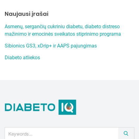
r
Naujausi įrašai
c
h
Asmenų, sergančių cukriniu diabetu, diabeto distreso
mažinimo ir emocinės sveikatos stiprinimo programa
Sibionics GS3, xDrip+ ir AAPS pajungimas
Diabeto atliekos
S