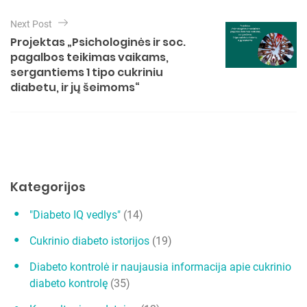
i
e
g
Next Post
s
a
Projektas „Psichologinės ir soc.
pagalbos teikimas vaikams,
c
sergantiems 1 tipo cukriniu
i
diabetu, ir jų šeimoms“
j
a
t
a
r
Kategorijos
p
"Diabeto IQ vedlys"
(14)
į
Cukrinio diabeto istorijos
(19)
r
a
Diabeto kontrolė ir naujausia informacija apie cukrinio
diabeto kontrolę
(35)
š