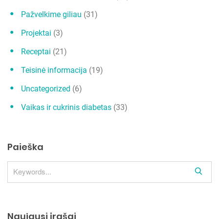
Pažvelkime giliau
(31)
Projektai
(3)
Receptai
(21)
Teisinė informacija
(19)
Uncategorized
(6)
Vaikas ir cukrinis diabetas
(33)
Paieška
S
e
a
r
Naujausi įrašai
c