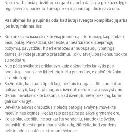
Nors svarbiausia priežiūros sergant diabetu dalis yra gliukozės lygio
reguliavimas, pacientai turėtų ne ką mažiau rūpintis ir savo oda.
Pasiūlymai, kaip rūpintis oda, kad būtų išvengta komplikacijų arba
jos būtų minimalios:
Kuo anksčiau išsiaiškinkite visą įmanomą informaciją, kaip stebėti
pėdų būklę. Pavyzdžiui, stebėkite, ar neatsiranda įspėjamųjų
požymių, pavyzdžiui, hiperkeratozės ar nuospaudų, ypatingą
dėmesį skirkite jautrumo praradimui. Tokiu atveju pasikonsultuokite
su podiatru.
Nuo pėdų sveikatos priklausys, kaip dažnai teks lankytis pas
podiatrą – nuo vieno iki keturių kartų per metus, o galbūt dažniau,
jei atsiras opų.
Sužinokite, kaip pasirūpinti kojų pirštais ir nagais. Jūsų podiatras
gali parodyti, kaip kirpti nagus ir išvengti deformacijų išsivystymo.
Geriau nevaikščiokite basomis, kad išvengtumėte įbrėžimų, kurie
gali sunkiai gyti.
Dėvėkite laisvus drabužius ir plačią patogią avalynę, mūvėkite
medvilnines kojines. Pėdas taip pat galite palaikyti gryname ore.
Kojas plaukite šiltu, ne per karštu vandeniu. Naudokite švelnų
prausiklį, rūpestingai nusausinkite odą, žiūrėkite, kad vandens
neliktų odos klostėse ar tarpupirščiuose.