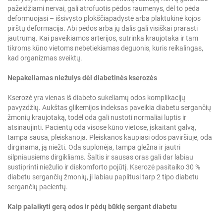
pažeidžiami nervai, gali atrofuotis pėdos raumenys, dėl to pėda
deformuojasi – išsivysto plokščiapadystė arba plaktukinė kojos
pirštų deformacija. Abi pėdos arba jų dalis gali visiškai prarasti
jautrumą. Kai paveikiamos arterijos, sutrinka kraujotaka ir tam
tikroms kūno vietoms nebetiekiamas deguonis, kuris reikalingas,
kad organizmas sveiktų.
Nepakeliamas niežulys dėl diabetinės kserozės
Kserozė yra vienas iš diabeto sukeliamų odos komplikacijų
pavyzdžių. Aukštas glikemijos indeksas paveikia diabetu sergančių
žmonių kraujotaką, todėl oda gali nustoti normaliai luptis ir
atsinaujinti. Pacientų oda visose kūno vietose, įskaitant galvą,
tampa sausa, pleiskanoja. Pleiskanos kaupiasi odos paviršiuje, oda
dirginama, ją niežti. Oda suplonėja, tampa gležna ir jautri
silpniausiems dirgikliams. Šaltis ir sausas oras gali dar labiau
sustiprinti niežulio ir diskomforto pojūtį. Kserozė pasitaiko 30 %
diabetu sergančių žmonių, ji labiau paplitusi tarp 2 tipo diabetu
sergančių pacientų.
Kaip palaikyti gerą odos ir pėdų būklę sergant diabetu