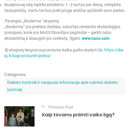
Nusiprausę odą tepkite emolientu 1–2 kartus per dieną, netepkite
tarpupirščių. Kartu tai bus puiki proga atidžiai apžiūrėti savo pėdas.
Parengta „Bioderma“ ekspertų
„Bioderma“ yra prekinis ženklas, sukurtas remiantis ekobiologijos
principais, kurie yra NAOS filosofijos pagrindai – gerbti odos
ekosistemą ir išsaugoti jos sveikatą. Ilgam.
www.naos.com
Šį straipsnį lengvai suprantama kalba galite skaityti
čia
:
https://dia-
iq.lt/kaip-priziureti-pedas/
Categories:
C
a
Diabeto kontrolė ir naujausia informacija apie cukrinio diabeto
t
kontrolę
e
g
N
o
Previous Post
a
r
Kaip tėvams priimti vaiko ligą?
i
v
e
i
s