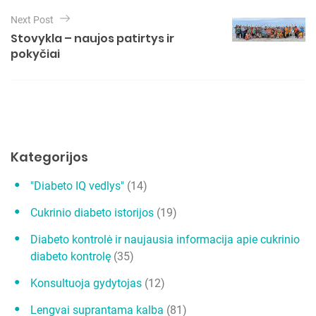
g
Next Post
a
Stovykla – naujos patirtys ir
pokyčiai
c
i
j
a
t
Kategorijos
a
r
"Diabeto IQ vedlys"
(14)
p
Cukrinio diabeto istorijos
(19)
į
Diabeto kontrolė ir naujausia informacija apie cukrinio
r
diabeto kontrolę
(35)
a
Konsultuoja gydytojas
(12)
š
ų
Lengvai suprantama kalba
(81)