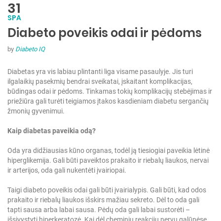
31
SPA
Diabeto poveikis odai ir pėdoms
by
Diabeto IQ
Diabetas yra vis labiau plintanti liga visame pasaulyje. Jis turi
ilgalaikių pasekmių bendrai sveikatai, įskaitant komplikacijas,
būdingas odai ir pėdoms. Tinkamas tokių komplikacijų stebėjimas ir
priežiūra gali turėti teigiamos įtakos kasdieniam diabetu sergančių
žmonių gyvenimui.
Kaip diabetas paveikia odą?
Oda yra didžiausias kūno organas, todėl ją tiesiogiai paveikia lėtinė
hiperglikemija. Gali būti paveiktos prakaito ir riebalų liaukos, nervai
ir arterijos, oda gali nukentėti įvairiopai.
Taigi diabeto poveikis odai gali būti įvairialypis. Gali būti, kad odos
prakaito ir riebalų liaukos išskirs mažiau sekreto. Dėl to oda gali
tapti sausa arba labai sausa. Pėdų oda gali labai sustorėti –
išsivystyti hiperkeratozė. Kai dėl cheminių reakcijų nervų galūnėse