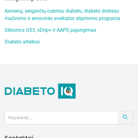
h
Asmenų, sergančių cukriniu diabetu, diabeto distreso
mažinimo ir emocinės sveikatos stiprinimo programa
Sibionics GS3, xDrip+ ir AAPS pajungimas
Diabeto atliekos
S
e
a
Kontaktai