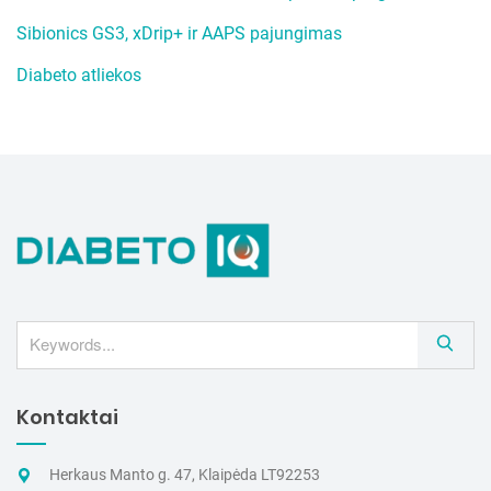
Sibionics GS3, xDrip+ ir AAPS pajungimas
Diabeto atliekos
S
e
a
Kontaktai
r
c
h
Herkaus Manto g. 47, Klaipėda LT92253