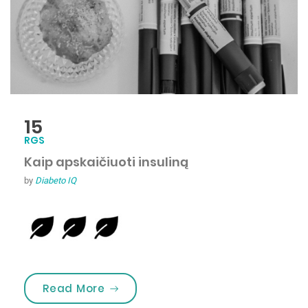
15
RGS
Kaip apskaičiuoti insuliną
by
Diabeto IQ
„Kaip apskaičiuoti insuliną”
Read More