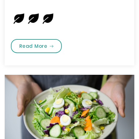
„Kaip prižiūrėti pėdas”
Read More