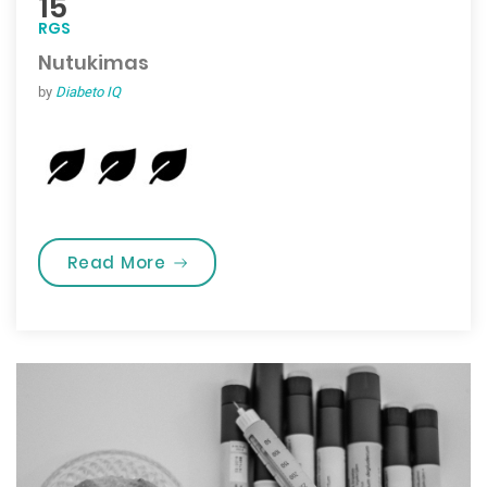
15
RGS
Nutukimas
by
Diabeto IQ
„Nutukimas”
Read More