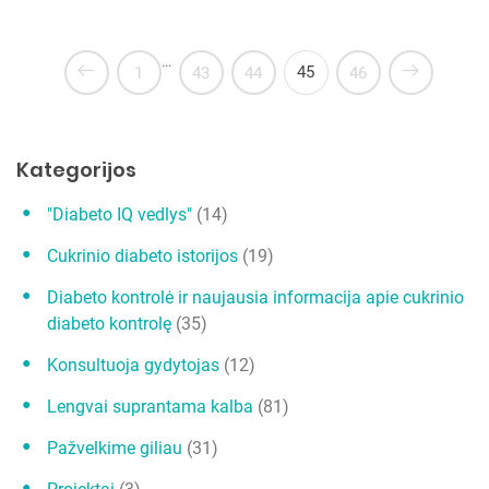
…
45
1
43
44
46
Kategorijos
"Diabeto IQ vedlys"
(14)
Cukrinio diabeto istorijos
(19)
Diabeto kontrolė ir naujausia informacija apie cukrinio
diabeto kontrolę
(35)
Konsultuoja gydytojas
(12)
Lengvai suprantama kalba
(81)
Pažvelkime giliau
(31)