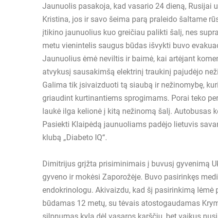
Jaunuolis pasakoja, kad vasario 24 dieną, Rusijai 
Kristina, jos ir savo šeima parą praleido šaltame 
įtikino jaunuolius kuo greičiau palikti šalį, nes su
metu vienintelis saugus būdas išvykti buvo evakuaci
Jaunuolius ėmė neviltis ir baimė, kai artėjant kome
atvykusį sausakimšą elektrinį traukinį pajudėjo než
Galima tik įsivaizduoti tą siaubą ir nežinomybę, kuri
griaudint kurtinantiems sprogimams. Porai teko persė
laukė ilga kelionė į kitą nežinomą šalį. Autobusas k
Pasiekti Klaipėdą jaunuoliams padėjo lietuvis savano
klubą „Diabeto IQ“.
Dimitrijus grįžta prisiminimais į buvusį gyvenimą Uk
gyveno ir mokėsi Zaporožėje. Buvo pasirinkęs medici
endokrinologu. Akivaizdu, kad šį pasirinkimą lėmė p
būdamas 12 metų, su tėvais atostogaudamas Kryme.
silpnumas kyla dėl vasaros karščių, bet vaikus nusil