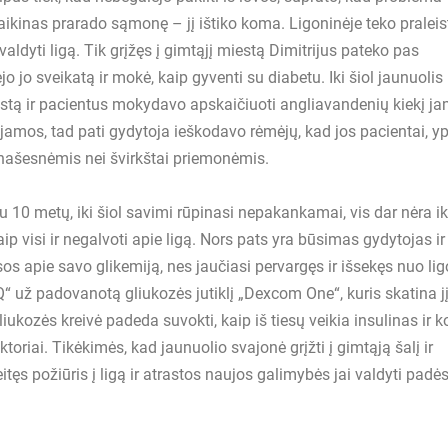
ikinas prarado sąmonę – jį ištiko koma. Ligoninėje teko praleis
aldyti ligą. Tik grįžęs į gimtąjį miestą Dimitrijus pateko pas
jo jo sveikatą ir mokė, kaip gyventi su diabetu. Iki šiol jaunuolis
stą ir pacientus mokydavo apskaičiuoti angliavandenių kiekį ja
amos, tad pati gydytoja ieškodavo rėmėjų, kad jos pacientai, y
anašesnėmis nei švirkštai priemonėmis.
u 10 metų, iki šiol savimi rūpinasi nepakankamai, vis dar nėra ik
aip visi ir negalvoti apie ligą. Nors pats yra būsimas gydytojas ir
os apie savo glikemiją, nes jaučiasi pervargęs ir išsekęs nuo li
Q“ už padovanotą gliukozės jutiklį „Dexcom One“, kuris skatina j
ukozės kreivė padeda suvokti, kaip iš tiesų veikia insulinas ir k
faktoriai. Tikėkimės, kad jaunuolio svajonė grįžti į gimtąją šalį ir
itęs požiūris į ligą ir atrastos naujos galimybės jai valdyti padė