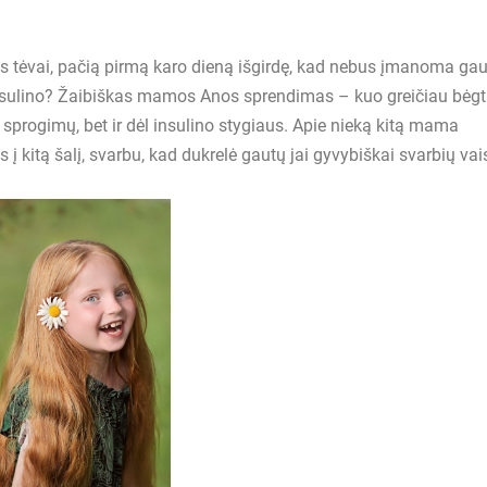
 jos tėvai, pačią pirmą karo dieną išgirdę, kad nebus įmanoma gau
 insulino? Žaibiškas mamos Anos sprendimas – kuo greičiau bėgti
 sprogimų, bet ir dėl insulino stygiaus. Apie nieką kitą mama
 į kitą šalį, svarbu, kad dukrelė gautų jai gyvybiškai svarbių vai