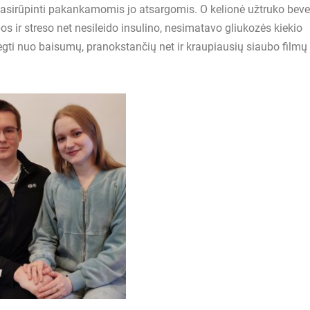
pasirūpinti pakankamomis jo atsargomis. O kelionė užtruko beve
mpos ir streso net nesileido insulino, nesimatavo gliukozės kiekio
ėgti nuo baisumų, pranokstančių net ir kraupiausių siaubo filmų