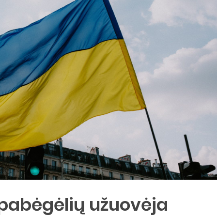
 pabėgėlių užuovėja