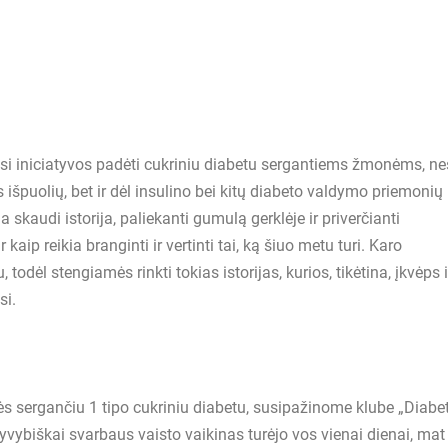
ėsi iniciatyvos padėti cukriniu diabetu sergantiems žmonėms, ne
os išpuolių, bet ir dėl insulino bei kitų diabeto valdymo priemonių
kaudi istorija, paliekanti gumulą gerklėje ir priverčianti
kaip reikia branginti ir vertinti tai, ką šiuo metu turi. Karo
 todėl stengiamės rinkti tokias istorijas, kurios, tikėtina, įkvėps i
si.
ės sergančiu 1 tipo cukriniu diabetu, susipažinome klube „Diabe
Gyvybiškai svarbaus vaisto vaikinas turėjo vos vienai dienai, mat