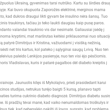
užpuolus Ukrainą, gyvenimas tarsi nutrūko. Kartu su širdies drau
rūsyje. Kai buvo okupuota Zaporožės elektrinė, merginos mama
prato, kad dukros draugui likti gyvam be insulino nėra šansų. Tuo
nis traukinys, tačiau jo teko laukti daugiau kaip pusę paros.
ndanto valandai traukinio vis dar nesimatė. Galiausiai įsėdę į
inoma kryptimi, mat maršrutas keitėsi priklausomai nuo situacij
ą patyrė Dimitrijus ir Kristina, važiuodami į visišką nežinią,
sti net tris kartus, kol pateko į sąlyginai saugų Lvivą. Nuo ten
eleivius paleido Lenkijos pasienyje, nuo ten visi ėjo pėsčiomis.
ris Vladislavas, kuris ir patarė pagalbos dėl diabeto kreiptis į
rainoje. Jaunuolis kilęs iš Mykolajivo, prieš prasidedant karui
nos studijas, netrukus turėjo baigti 5 kursą, planavo tapti
aties turima cukrinio diabeto diagnozė. Dimitrijus diabetu susi
 Iš pradžių tėvai manė, kad vaiko nenumaldomas troškulys ir
pus tiek, kad nebegalėjo pakilti iš lovos, suprato, kad problema