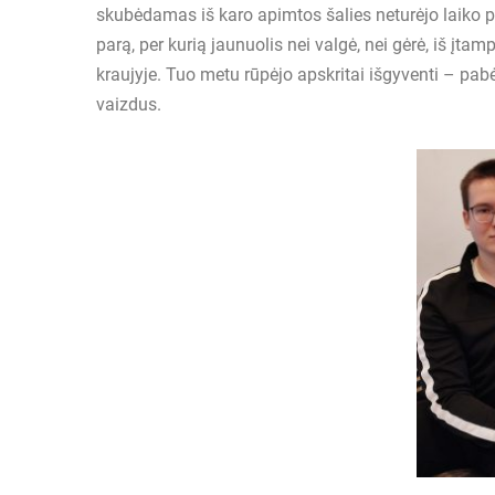
skubėdamas iš karo apimtos šalies neturėjo laiko 
parą, per kurią jaunuolis nei valgė, nei gėrė, iš įta
kraujyje. Tuo metu rūpėjo apskritai išgyventi – pab
vaizdus.