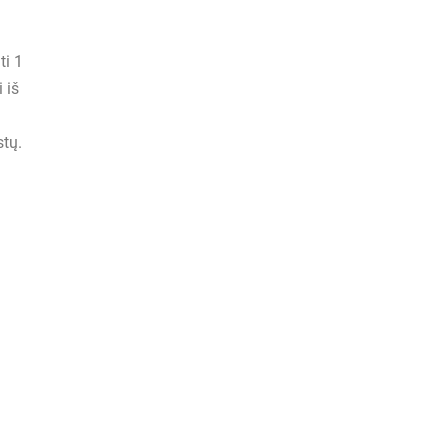
ti 1
 iš
stų.