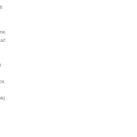
ti
me.
pač
i
gos
į
okį
s