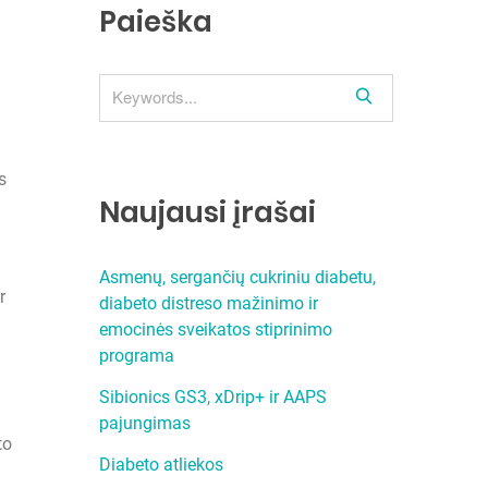
Paieška
S
e
a
r
s
c
Naujausi įrašai
h
Asmenų, sergančių cukriniu diabetu,
r
diabeto distreso mažinimo ir
emocinės sveikatos stiprinimo
programa
Sibionics GS3, xDrip+ ir AAPS
pajungimas
to
Diabeto atliekos