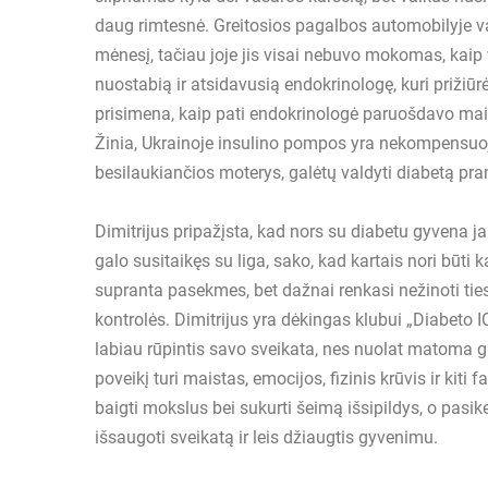
daug rimtesnė. Greitosios pagalbos automobilyje va
mėnesį, tačiau joje jis visai nebuvo mokomas, kaip v
nuostabią ir atsidavusią endokrinologę, kuri prižiūrė
prisimena, kaip pati endokrinologė paruošdavo mai
Žinia, Ukrainoje insulino pompos yra nekompensuoj
besilaukiančios moterys, galėtų valdyti diabetą pr
Dimitrijus pripažįsta, kad nors su diabetu gyvena ja
galo susitaikęs su liga, sako, kad kartais nori būti k
supranta pasekmes, bet dažnai renkasi nežinoti ties
kontrolės. Dimitrijus yra dėkingas klubui „Diabeto I
labiau rūpintis savo sveikata, nes nuolat matoma gli
poveikį turi maistas, emocijos, fizinis krūvis ir kiti 
baigti mokslus bei sukurti šeimą išsipildys, o pasike
išsaugoti sveikatą ir leis džiaugtis gyvenimu.