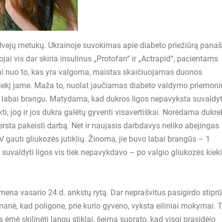
, dvejų metukų. Ukrainoje suvokimas apie diabeto priežiūrą pana
jai vis dar skiria insulinus „Protofan“ ir „Actrapid“, pacientams
omai nuo to, kas yra valgoma, maistas skaičiuojamas duonos
ų kiekį jame. Maža to, nuolat jaučiamas diabeto valdymo priemoni
labai brangu. Matydama, kad dukros ligos nepavyksta suvaldyt
ti, jog ir jos dukra galėtų gyventi visavertiškai. Norėdama dukrel
rsta pakeisti darbą. Net ir naujasis darbdavys neliko abejingas
gauti gliukozės jutiklių. Žinoma, jie buvo labai brangūs – 1
o suvaldyti ligos vis tiek nepavykdavo – po valgio gliukozės kiek
mena vasario 24 d. ankstų rytą. Dar neprašvitus pasigirdo stipr
manė, kad poligone, prie kurio gyveno, vyksta eiliniai mokymai. T
s ėmė skilinėti langų stiklai, šeima suprato, kad visgi prasidėjo