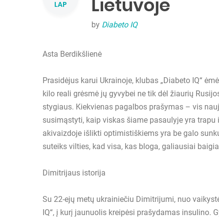
Lietuvoje
LAP
by
Diabeto IQ
Asta Berdikšlienė
Prasidėjus karui Ukrainoje, klubas „Diabeto IQ“ ėm
kilo reali grėsmė jų gyvybei ne tik dėl žiaurių Rusij
stygiaus. Kiekvienas pagalbos prašymas – vis nauja s
susimąstyti, kaip viskas šiame pasaulyje yra trapu ir 
akivaizdoje išlikti optimistiškiems yra be galo sunku,
suteiks vilties, kad visa, kas bloga, galiausiai baigia
Dimitrijaus istorija
Su 22-ejų metų ukrainiečiu Dimitrijumi, nuo vaikyst
IQ“, į kurį jaunuolis kreipėsi prašydamas insulino. 