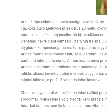
Arina 1 tipo cukriniu diabetu susirgo visai mažutė
į tą, koks buvo Lietuvoje prieš gerus 20 metų: gydyto
nurodo leistis fiksuotą insulino kiekį, nepriklaus
vienetais, nekreipiant dėmesio į baltymų ir riebal
stygius – kompensuojama mažai, o patiems įsigyti 
Arinos mama ėmė domėtis kitų šalių patirtimi ir siek
parūpinti būtinų priemonių, Arinos mama buvo prive
Arinos ir jos mamos problemoms ir padėdavo iš JAV 
jutiklis atsiėjo beveik vidutinį mėnesio atlyginimą, 
stipriai kildavo, o po 2–3 valandų labai krisdavo.
Charkove gyvenanti Arinos šeima labai ryškiai prisi
sprogimai. Niekas negalvojo, kad tai karo pradžia, 
tada, kai dangus nušvito tarsi dieną ir nuo vibracijo